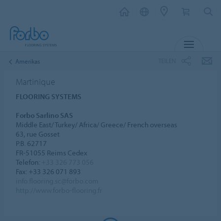
MENÜ
TEILEN
Amerikas
Martinique
FLOORING SYSTEMS
Forbo Sarlino SAS
Middle East/ Turkey/ Africa/ Greece/ French overseas
63, rue Gosset
P.B. 62717
FR-51055 Reims Cedex
Telefon:
+33 326 773 056
Fax: +33 326 071 893
info.flooring.sc@forbo.com
http://www.forbo-flooring.fr