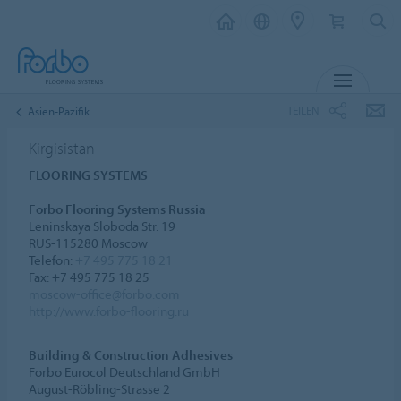
MENÜ
TEILEN
Asien-Pazifik
Kirgisistan
FLOORING SYSTEMS
Forbo Flooring Systems Russia
Leninskaya Sloboda Str. 19
RUS-115280 Moscow
Telefon:
+7 495 775 18 21
Fax: +7 495 775 18 25
moscow-office@forbo.com
http://www.forbo-flooring.ru
Building & Construction Adhesives
Forbo Eurocol Deutschland GmbH
August-Röbling-Strasse 2