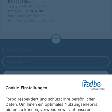
DE-99091 Erfurt
Telefon:
+49 361 730 410
Fax: +49 361 730 4190
info.eurocol@forbo.com
http://www.forbo-eurocol.de
Forbo Websites
Forbo Gruppe
Forbo Flooring Systems
Cookie-Einstellungen
Forbo Movement Systems
Forbo respektiert und schützt Ihre persönlichen
Daten. Um Ihnen ein optimales Nutzungserlebnis
bieten zu können, verwenden wir auf unserer