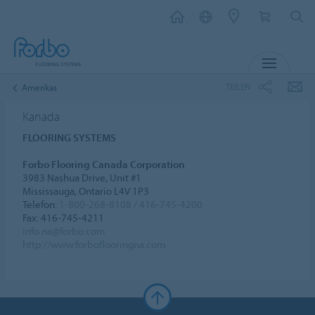
MENÜ
TEILEN
Amerikas
Kanada
FLOORING SYSTEMS
Forbo Flooring Canada Corporation
3983 Nashua Drive, Unit #1
Mississauga, Ontario L4V 1P3
Telefon:
1-800-268-8108 / 416-745-4200
Fax: 416-745-4211
info.na@forbo.com
http://www.forboflooringna.com