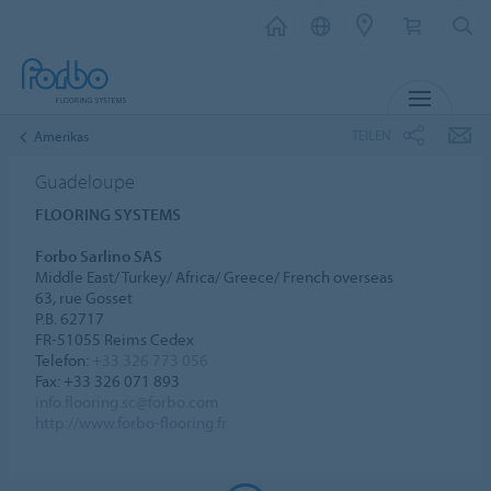
MENÜ
TEILEN
Amerikas
Guadeloupe
FLOORING SYSTEMS
Forbo Sarlino SAS
Middle East/ Turkey/ Africa/ Greece/ French overseas
63, rue Gosset
P.B. 62717
FR-51055 Reims Cedex
Telefon:
+33 326 773 056
Fax: +33 326 071 893
info.flooring.sc@forbo.com
http://www.forbo-flooring.fr