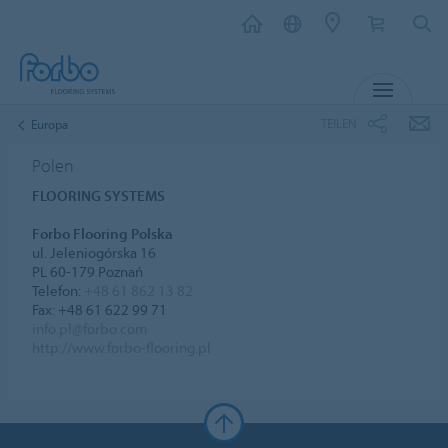
MENÜ
TEILEN
Europa
Polen
FLOORING SYSTEMS
Forbo Flooring Polska
ul. Jeleniogórska 16
PL 60-179 Poznań
Telefon:
+48 61 862 13 82
Fax: +48 61 622 99 71
info.pl@forbo.com
http://www.forbo-flooring.pl