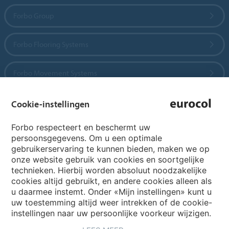
Forbo Group
Forbo Flooring Systems
Forbo Movement Systems
Cookie-instellingen
Country sites
Forbo respecteert en beschermt uw
persoonsgegevens. Om u een optimale
Choose your country
gebruikerservaring te kunnen bieden, maken we op
onze website gebruik van cookies en soortgelijke
technieken. Hierbij worden absoluut noodzakelijke
cookies altijd gebruikt, en andere cookies alleen als
My Forbo
u daarmee instemt. Onder «Mijn instellingen» kunt u
Archief webinars
uw toestemming altijd weer intrekken of de cookie-
instellingen naar uw persoonlijke voorkeur wijzigen.
Archief webinars architecten