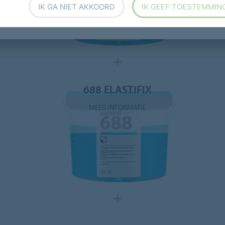
IK GA NIET AKKOORD
IK GEEF TOESTEMMIN
688 ELASTIFIX
MEER INFORMATIE