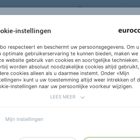
NEDERLANDS
CO
INSPIRATIE &
okie-instellingen
OVER ONS
PRODUCTEN
SERVICES
REFERENTIES
rbo respecteert en beschermt uw persoonsgegevens. Om u
eltechniek
Pastategellijmen
n optimale gebruikerservaring te kunnen bieden, maken we
e website gebruik van cookies en soortgelijke technieken.
rbij worden absoluut noodzakelijke cookies altijd gebruikt,
ere cookies alleen als u daarmee instemt. Onder «Mijn
tellingen» kunt u uw toestemming altijd weer intrekken of 
Pastategellijmen
kie-instellingen naar uw persoonlijke voorkeur wijzigen.
LEES MEER
681 MARMERCOL
Mijn instellingen
MEER INFORMATIE