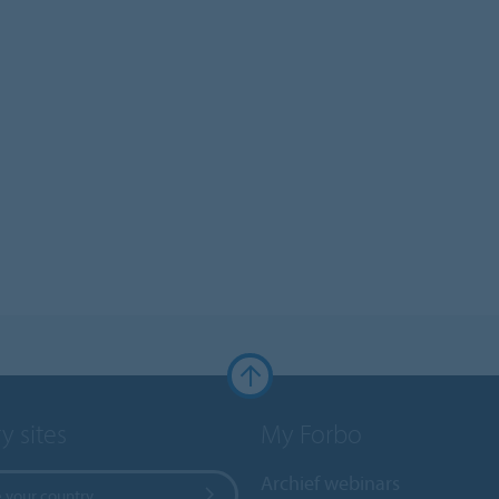
y sites
My Forbo
Archief webinars
 your country