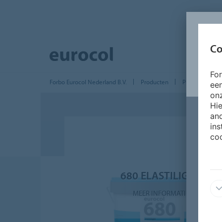
Co
Fo
Forbo Eurocol Nederland B.V.
Producten
Producten Teg
ee
onz
Hie
and
ins
coo
680 ELASTILIGHT
MEER INFORMATIE