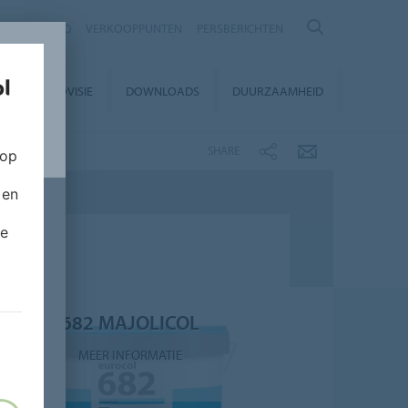
NTACT
FAQ
VERKOOPPUNTEN
PERSBERICHTEN
EUROVISIE
DOWNLOADS
DUURZAAMHEID
SHARE
 op
 en
de
682 MAJOLICOL
MEER INFORMATIE