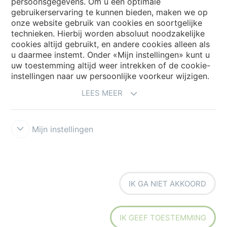
persoonsgegevens. Om u een optimale
Choose your country
gebruikerservaring te kunnen bieden, maken we op
onze website gebruik van cookies en soortgelijke
technieken. Hierbij worden absoluut noodzakelijke
cookies altijd gebruikt, en andere cookies alleen als
My Forbo
u daarmee instemt. Onder «Mijn instellingen» kunt u
Archief webinars
uw toestemming altijd weer intrekken of de cookie-
instellingen naar uw persoonlijke voorkeur wijzigen.
Archief webinars architecten
LEES MEER
Aanmelden Eurovisie
Mijn instellingen
IK GA NIET AKKOORD
Voorwaarden
Disclaimer
Privacy
Security & Cookies
Cookie-
richtlijn
Forbo Integrity Line
Cookie-instellingen
IK GEEF TOESTEMMING
the strong connection