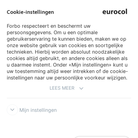
Cookie-instellingen
Country sites
Forbo respecteert en beschermt uw
persoonsgegevens. Om u een optimale
Choose your country
gebruikerservaring te kunnen bieden, maken we op
onze website gebruik van cookies en soortgelijke
technieken. Hierbij worden absoluut noodzakelijke
cookies altijd gebruikt, en andere cookies alleen als
My Forbo
u daarmee instemt. Onder «Mijn instellingen» kunt u
Archief webinars
uw toestemming altijd weer intrekken of de cookie-
instellingen naar uw persoonlijke voorkeur wijzigen.
Archief webinars architecten
LEES MEER
Aanmelden Eurovisie
Mijn instellingen