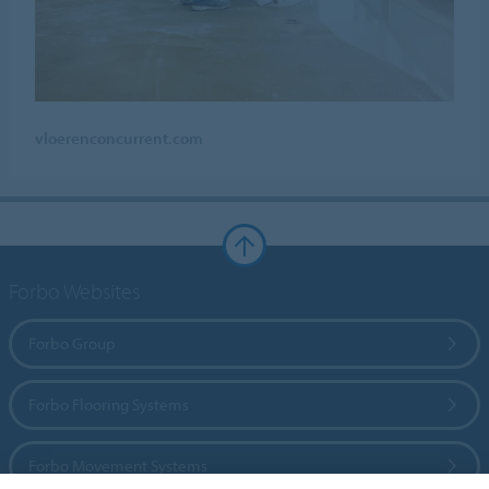
vloerenconcurrent.com
Forbo Websites
Forbo Group
Forbo Flooring Systems
Forbo Movement Systems