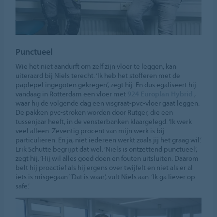
Punctueel
Wie het niet aandurft om zelf zijn vloer te leggen, kan
uiteraard bij Niels terecht. ‘Ik heb het stofferen met de
paplepel ingegoten gekregen’, zegt hij. En dus egaliseert hij
vandaag in Rotterdam een vloer met
924 Europlan Hybrid
,
waar hij de volgende dag een visgraat-pvc-vloer gaat leggen.
De pakken pvc-stroken worden door Rutger, die een
tussenjaar heeft, in de vensterbanken klaargelegd. ‘Ik werk
veel alleen. Zeventig procent van mijn werk is bij
particulieren. En ja, niet iedereen werkt zoals jij het graag wil.’
Erik Schutte begrijpt dat wel. ‘Niels is ontzettend punctueel’,
zegt hij. ‘Hij wil alles goed doen en fouten uitsluiten. Daarom
belt hij proactief als hij ergens over twijfelt en niet als er al
iets is misgegaan.’ ‘Dat is waar’, vult Niels aan. ‘Ik ga liever op
safe.’