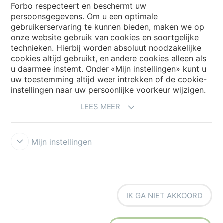
Forbo respecteert en beschermt uw
persoonsgegevens. Om u een optimale
Choose your country
gebruikerservaring te kunnen bieden, maken we op
onze website gebruik van cookies en soortgelijke
technieken. Hierbij worden absoluut noodzakelijke
cookies altijd gebruikt, en andere cookies alleen als
My Forbo
u daarmee instemt. Onder «Mijn instellingen» kunt u
Archief webinars
uw toestemming altijd weer intrekken of de cookie-
instellingen naar uw persoonlijke voorkeur wijzigen.
Archief webinars architecten
LEES MEER
Aanmelden Eurovisie
Mijn instellingen
IK GA NIET AKKOORD
Voorwaarden
Disclaimer
Privacy
Security & Cookies
Cookie-
richtlijn
Forbo Integrity Line
Cookie-instellingen