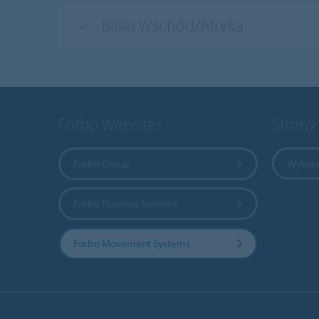
Bliski Wschód/Afryka
Forbo Websites
Strony
Forbo Group
Wybier
Forbo Flooring Systems
Forbo Movement Systems