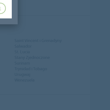
Ę
Saint Vincent i Grenadyny
Salwador
St. Lucia
Stany Zjednoczone
Surinam
Trynidad i Tobago
Urugwaj
Wenezuela