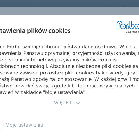
FORBO MOVEMENT SYSTEMS
POL
BRANŻE I
ZRÓWNOWAŻON
tawienia plików cookies
PRODUKTY
SERWIS
ZASTOSOWANIA
ROZWÓJ
rma Forbo szanuje i chroni Państwa dane osobowe. W celu
 świecie
pewnienia Państwu optymalnej przyjemności użytkowania, 
I SPRZEDAŻY NA
zej stronie internetowej używamy plików cookies i
obnych technologii. Absolutnie niezbędne pliki cookies są
sowane zawsze, pozostałe pliki cookies tylko wtedy, gdy
rażą Państwo zgodę na ich stosowanie. W każdej chwili m
ństwo odwołać swoją zgodę lub dokonać indywidualnych
awień w zakładce "Moje ustawienia".
WIĘCEJ
Moje ustawienia