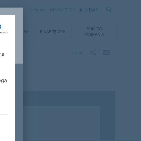
AND
O Firmie
NEWSLETTER
KONTAKT
Y
PLIKI DO
KARIERA
E-NARZĘDZIA
POBRANIA
SHARE
na
ogą