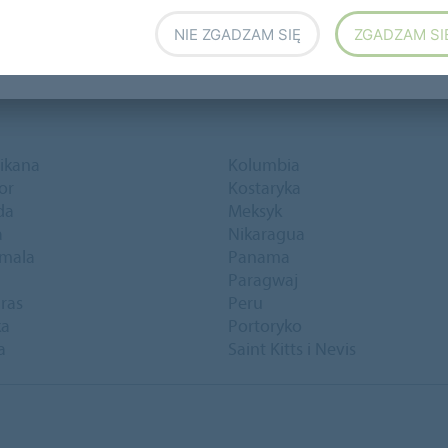
NIE ZGADZAM SIĘ
ZGADZAM SI
ikana
Kolumbia
or
Kostaryka
da
Meksyk
a
Nikaragua
mala
Panama
Paragwaj
ras
Peru
ka
Portoryko
a
Saint Kitts i Nevis