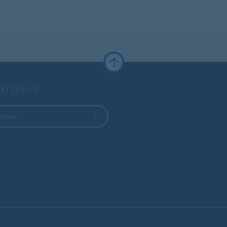
 krajowe
z kraj