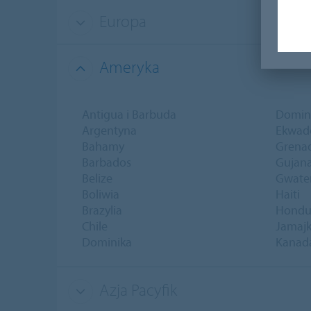
Europa
Ameryka
Antigua i Barbuda
Domin
Argentyna
Ekwad
Bahamy
Grena
Barbados
Gujan
Belize
Gwate
Boliwia
Haiti
Brazylia
Hondu
Chile
Jamaj
Dominika
Kanad
Azja Pacyfik