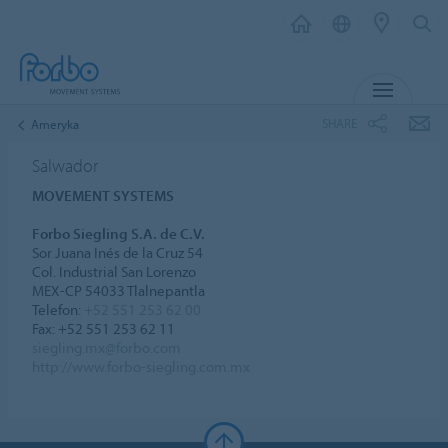
MENU
SHARE
Ameryka
Salwador
MOVEMENT SYSTEMS
Forbo Siegling S.A. de C.V.
Sor Juana Inés de la Cruz 54
Col. Industrial San Lorenzo
MEX-CP 54033 Tlalnepantla
Telefon:
+52 551 253 62 00
Fax: +52 551 253 62 11
siegling.mx@forbo.com
http://www.forbo-siegling.com.mx