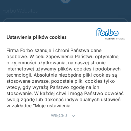
Forbo Websites
Forbo Group
Ustawienia plików cookies
Forbo Flooring Systems
Firma Forbo szanuje i chroni Państwa dane
osobowe. W celu zapewnienia Państwu optymalnej
Forbo Movement Systems
przyjemności użytkowania, na naszej stronie
internetowej używamy plików cookies i podobnych
technologii. Absolutnie niezbędne pliki cookies są
stosowane zawsze, pozostałe pliki cookies tylko
Strony krajowe
wtedy, gdy wyrażą Państwo zgodę na ich
stosowanie. W każdej chwili mogą Państwo odwołać
Wybierz kraj
swoją zgodę lub dokonać indywidualnych ustawień
w zakładce "Moje ustawienia".
WIĘCEJ