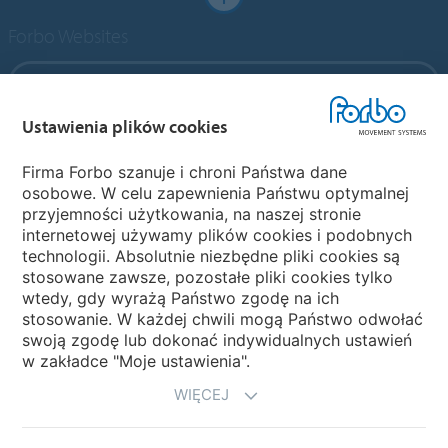
Forbo Websites
Forbo Group
Ustawienia plików cookies
Forbo Flooring Systems
Firma Forbo szanuje i chroni Państwa dane
osobowe. W celu zapewnienia Państwu optymalnej
Forbo Movement Systems
przyjemności użytkowania, na naszej stronie
internetowej używamy plików cookies i podobnych
technologii. Absolutnie niezbędne pliki cookies są
stosowane zawsze, pozostałe pliki cookies tylko
Strony krajowe
wtedy, gdy wyrażą Państwo zgodę na ich
stosowanie. W każdej chwili mogą Państwo odwołać
Wybierz kraj
swoją zgodę lub dokonać indywidualnych ustawień
w zakładce "Moje ustawienia".
WIĘCEJ