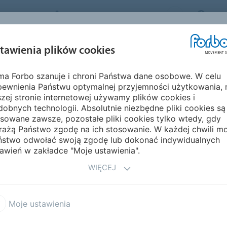
FORBO MOVEMENT SYSTEMS
POL
BRANŻE I
ZRÓWNOWAŻON
tawienia plików cookies
PRODUKTY
SERWIS
ZASTOSOWANIA
ROZWÓJ
rma Forbo szanuje i chroni Państwa dane osobowe. W celu
 świecie
Ameryka
Haiti
pewnienia Państwu optymalnej przyjemności użytkowania, 
zej stronie internetowej używamy plików cookies i
obnych technologii. Absolutnie niezbędne pliki cookies są
sowane zawsze, pozostałe pliki cookies tylko wtedy, gdy
rażą Państwo zgodę na ich stosowanie. W każdej chwili m
ństwo odwołać swoją zgodę lub dokonać indywidualnych
awień w zakładce "Moje ustawienia".
WIĘCEJ
Moje ustawienia