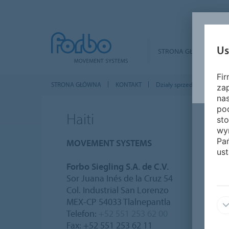
Us
STRONA GŁÓWNA
Fi
STRONA GŁÓWNA
KONTAKT
Działy sprzedaży na całym
za
nas
pod
Haiti
sto
wy
Pa
MOVEMENT SYSTEMS
ust
Forbo Siegling S.A. de C.V.
Sor Juana Inés de la Cruz 54
Col. Industrial San Lorenzo
MEX-CP 54033 Tlalnepantla
Telefon:
+52 551 253 62 00
Fax: +52 551 253 62 11