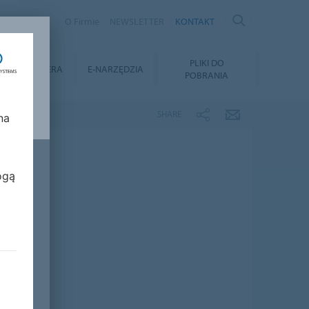
AND
O Firmie
NEWSLETTER
KONTAKT
Y
PLIKI DO
KARIERA
E-NARZĘDZIA
POBRANIA
SHARE
na
ogą