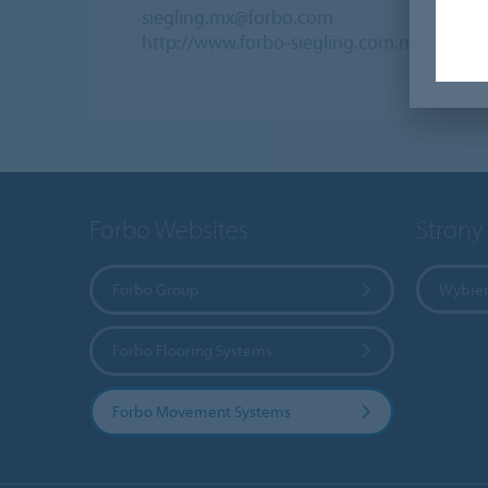
siegling.mx@forbo.com
http://www.forbo-siegling.com.mx
Forbo Websites
Strony
Forbo Group
Wybier
Forbo Flooring Systems
Forbo Movement Systems