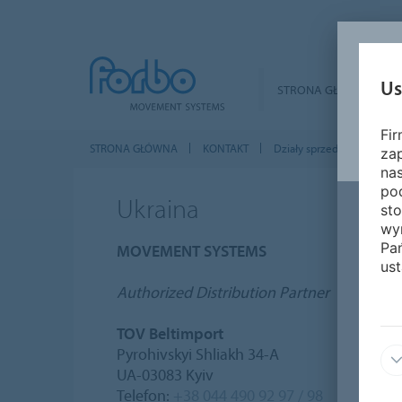
Us
STRONA GŁÓWNA
Fi
STRONA GŁÓWNA
KONTAKT
Działy sprzedaży na całym
za
nas
pod
Ukraina
sto
wy
Pa
MOVEMENT SYSTEMS
ust
Authorized Distribution Partner
TOV Beltimport
Pyrohivskyi Shliakh 34-A
UA-03083 Kyiv
Telefon:
+38 044 490 92 97 / 98