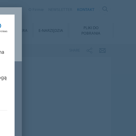
AND
O Firmie
NEWSLETTER
KONTAKT
Y
PLIKI DO
KARIERA
E-NARZĘDZIA
POBRANIA
SHARE
na
ogą