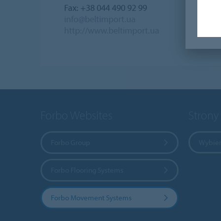
Fax: +38 044 490 92 99
info@beltimport.ua
http://www.beltimport.ua
Forbo Websites
Strony
Forbo Group
Wybier
Forbo Flooring Systems
Forbo Movement Systems