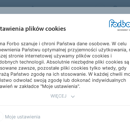
FORBO MOVEMENT SYSTEMS
POL
BRANŻE I
ZRÓWNOWAŻON
tawienia plików cookies
PRODUKTY
SERWIS
ZASTOSOWANIA
ROZWÓJ
rma Forbo szanuje i chroni Państwa dane osobowe. W celu
 świecie
Europa
Ukraina
pewnienia Państwu optymalnej przyjemności użytkowania, 
zej stronie internetowej używamy plików cookies i
obnych technologii. Absolutnie niezbędne pliki cookies są
sowane zawsze, pozostałe pliki cookies tylko wtedy, gdy
rażą Państwo zgodę na ich stosowanie. W każdej chwili m
ństwo odwołać swoją zgodę lub dokonać indywidualnych
awień w zakładce "Moje ustawienia".
WIĘCEJ
Moje ustawienia