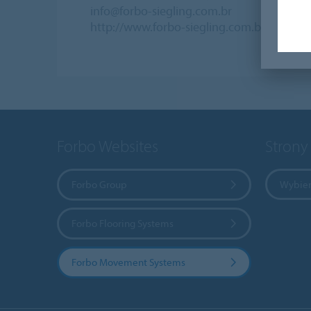
info@forbo-siegling.com.br
http://www.forbo-siegling.com.br
Forbo Websites
Strony
Forbo Group
Wybier
Forbo Flooring Systems
Forbo Movement Systems