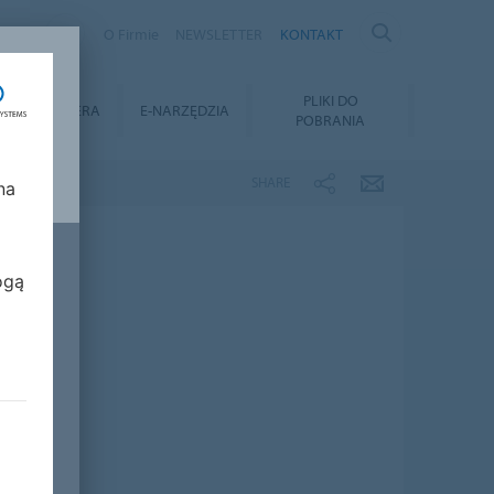
AND
O Firmie
NEWSLETTER
KONTAKT
Y
PLIKI DO
KARIERA
E-NARZĘDZIA
POBRANIA
SHARE
na
ogą