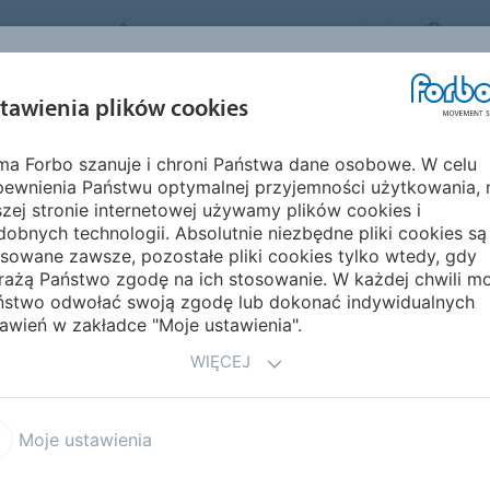
FORBO MOVEMENT SYSTEMS
POL
BRANŻE I
ZRÓWNOWAŻON
tawienia plików cookies
PRODUKTY
SERWIS
ZASTOSOWANIA
ROZWÓJ
rma Forbo szanuje i chroni Państwa dane osobowe. W celu
 świecie
Ameryka
Paragwaj
pewnienia Państwu optymalnej przyjemności użytkowania, 
zej stronie internetowej używamy plików cookies i
obnych technologii. Absolutnie niezbędne pliki cookies są
sowane zawsze, pozostałe pliki cookies tylko wtedy, gdy
rażą Państwo zgodę na ich stosowanie. W każdej chwili m
ństwo odwołać swoją zgodę lub dokonać indywidualnych
awień w zakładce "Moje ustawienia".
WIĘCEJ
Moje ustawienia