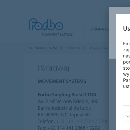
Us
STRONA GŁÓWNA
Fi
STRONA GŁÓWNA
KONTAKT
Działy sprzedaży na całym
za
nas
pod
Paragwaj
sto
wy
Pa
MOVEMENT SYSTEMS
ust
Forbo Siegling Brasil LTDA
Av. Prof. Vernon Krieble, 500
Bairro Industrial de Itaqui
BR-06696 070 Itapevi SP
Telefon:
+55 114 143 7704 / 7700
Fax: +55 114 141 2868 / 5292