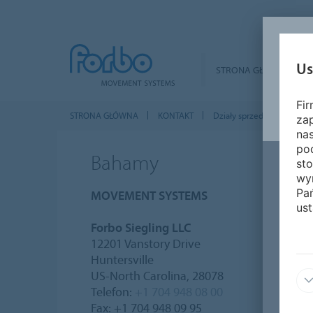
Us
STRONA GŁÓWNA
Fi
STRONA GŁÓWNA
KONTAKT
Działy sprzedaży na całym
za
nas
pod
Bahamy
sto
wy
Pa
MOVEMENT SYSTEMS
ust
Forbo Siegling LLC
12201 Vanstory Drive
Huntersville
US-North Carolina, 28078
Telefon:
+1 704 948 08 00
Fax: +1 704 948 09 95