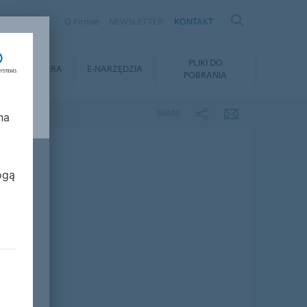
AND
O Firmie
NEWSLETTER
KONTAKT
Y
PLIKI DO
KARIERA
E-NARZĘDZIA
POBRANIA
SHARE
na
ogą