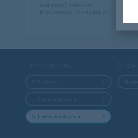
siegling.us@forbo.com
http://www.forbo-siegling.us
Forbo Websites
Strony
Forbo Group
Wybier
Forbo Flooring Systems
Forbo Movement Systems