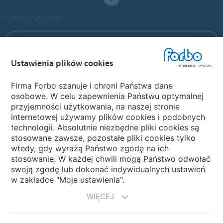
Forbo Websites
Forbo Group
Ustawienia plików cookies
Forbo Flooring Systems
Firma Forbo szanuje i chroni Państwa dane
osobowe. W celu zapewnienia Państwu optymalnej
Forbo Movement Systems
przyjemności użytkowania, na naszej stronie
internetowej używamy plików cookies i podobnych
technologii. Absolutnie niezbędne pliki cookies są
stosowane zawsze, pozostałe pliki cookies tylko
Strony krajowe
wtedy, gdy wyrażą Państwo zgodę na ich
stosowanie. W każdej chwili mogą Państwo odwołać
Wybierz kraj
swoją zgodę lub dokonać indywidualnych ustawień
w zakładce "Moje ustawienia".
WIĘCEJ