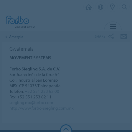
MENU
SHARE
Ameryka
Gwatemala
MOVEMENT SYSTEMS
Forbo Siegling S.A. de C.V.
Sor Juana Inés de la Cruz 54
Col. Industrial San Lorenzo
MEX-CP 54033 Tlalnepantla
Telefon:
+52 551 253 62 00
Fax: +52 551 253 62 11
siegling.mx@forbo.com
http://www.forbo-siegling.com.mx