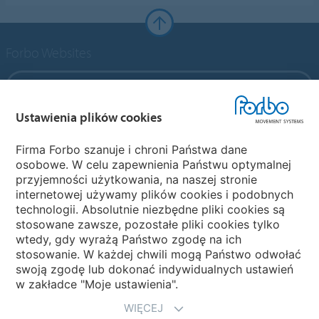
Forbo Websites
Forbo Group
Ustawienia plików cookies
Forbo Flooring Systems
Firma Forbo szanuje i chroni Państwa dane
osobowe. W celu zapewnienia Państwu optymalnej
Forbo Movement Systems
przyjemności użytkowania, na naszej stronie
internetowej używamy plików cookies i podobnych
technologii. Absolutnie niezbędne pliki cookies są
stosowane zawsze, pozostałe pliki cookies tylko
Strony krajowe
wtedy, gdy wyrażą Państwo zgodę na ich
stosowanie. W każdej chwili mogą Państwo odwołać
Wybierz kraj
swoją zgodę lub dokonać indywidualnych ustawień
w zakładce "Moje ustawienia".
WIĘCEJ