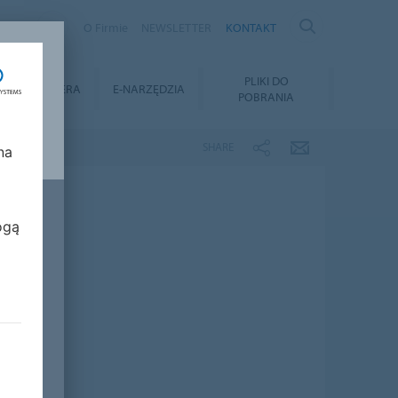
AND
O Firmie
NEWSLETTER
KONTAKT
Y
PLIKI DO
KARIERA
E-NARZĘDZIA
POBRANIA
SHARE
na
ogą