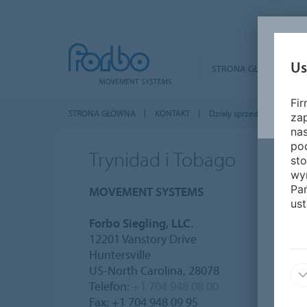
Us
STRONA GŁÓWNA
Fi
STRONA GŁÓWNA
KONTAKT
Działy sprzedaży na całym
za
nas
pod
Trynidad i Tobago
sto
wy
Pa
MOVEMENT SYSTEMS
ust
Forbo Siegling, LLC.
12201 Vanstory Drive
Huntersville
US-North Carolina, 28078
Telefon:
+1 704 948 08 00
Fax: +1 704 948 09 95