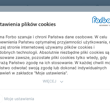
FORBO MOVEMENT SYSTEMS
POL
BRANŻE I
ZRÓWNOWAŻON
tawienia plików cookies
PRODUKTY
SERWIS
ZASTOSOWANIA
ROZWÓJ
rma Forbo szanuje i chroni Państwa dane osobowe. W celu
 świecie
Ameryka
Trynidad i Tobago
pewnienia Państwu optymalnej przyjemności użytkowania, 
zej stronie internetowej używamy plików cookies i
obnych technologii. Absolutnie niezbędne pliki cookies są
sowane zawsze, pozostałe pliki cookies tylko wtedy, gdy
rażą Państwo zgodę na ich stosowanie. W każdej chwili m
ństwo odwołać swoją zgodę lub dokonać indywidualnych
awień w zakładce "Moje ustawienia".
WIĘCEJ
Moje ustawienia