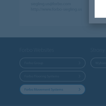
siegling.us@forbo.com
http://www.forbo-siegling.us
Forbo Websites
Strony
Forbo Group
Wybier
Forbo Flooring Systems
Forbo Movement Systems