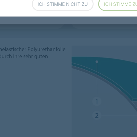
nbahnantriebsriemen
Tangentialriemen
ICH STIMME NICHT ZU
ICH STIMME Z
inenbänder
Elastische Food Bänder
elastischer Polyurethanfolie
durch ihre sehr guten