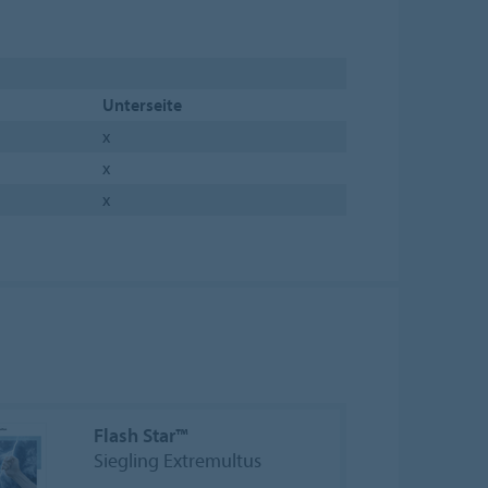
Unterseite
x
x
x
Flash Star™
Siegling Extremultus