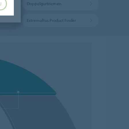
Doppelgurtriemen
U
Extremultus Product Finder