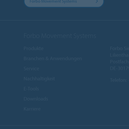
Forbo Movement Systems
Forbo Movement Systems
Produkte
Forbo S
Lilientha
Branchen & Anwendungen
Postfach
DE-3017
Service
Nachhaltigkeit
Telefon:
E-Tools
Downloads
Karriere