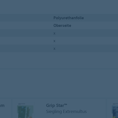
Polyurethanfolie
Oberseite
x
x
x
mm
Grip Star™
Siegling Extremultus