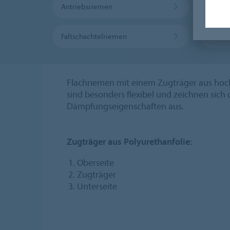
Antriebsriemen
Rolle
Faltschachtelriemen
Masch
Flachriemen mit einem Zugträger aus hoch
sind besonders flexibel und zeichnen sich 
Dämpfungseigenschaften aus.
Zugträger aus Polyurethanfolie:
Oberseite
Zugträger
Unterseite