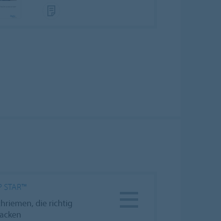
P STAR™
chriemen, die richtig
acken