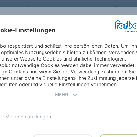
FORBO MOVEMENT SYSTEMS
GERMA
BRANCHEN &
okie-Einstellungen
PRODUKTE
SERVICE
NACHHA
ANWENDUNGEN
bo respektiert und schützt Ihre persönlichen Daten. Um Ih
 optimales Nutzungserlebnis bieten zu können, verwenden 
HE
 unserer Webseite Cookies und ähnliche Technologien.
solut notwendige Cookies werden dabei immer verwendet,
rige Cookies nur, wenn Sie der Verwendung zustimmen. Sie
nen unter «Meine Einstellungen» ihre Zustimmung jederzei
errufen oder individuelle Einstellungen vornehmen.
ihe sind mit einem Zugträger aus einer hochelastischen
MEHR
Meine Einstellungen