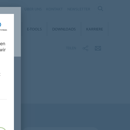
NY
ÜBER UNS
KONTAKT
NEWSLETTER
LTIGKEIT
E-TOOLS
DOWNLOADS
KARRIERE
nen
TEILEN
wir
t