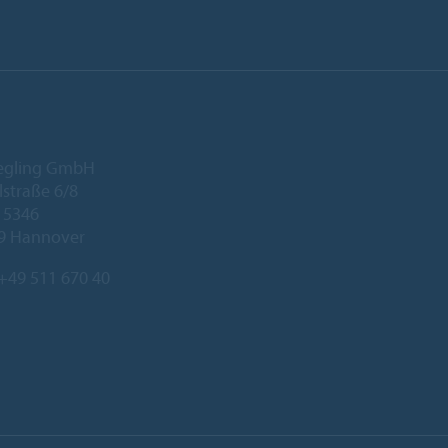
iegling GmbH
lstraße 6/8
 5346
9 Hannover
+49 511 670 40