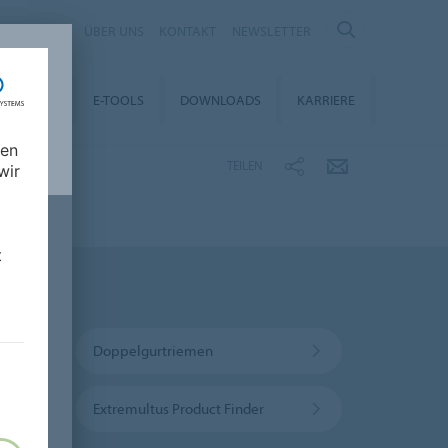
NY
ÜBER UNS
KONTAKT
NEWSLETTER
LTIGKEIT
E-TOOLS
DOWNLOADS
KARRIERE
nen
TEILEN
wir
t
Doppelgurtriemen
Extremultus Product Finder