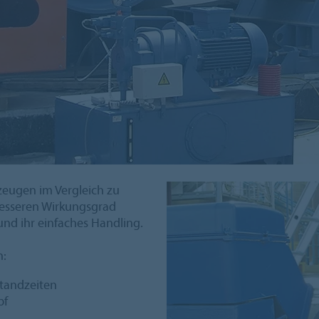
zeugen im Vergleich zu
esseren Wirkungsgrad
und ihr einfaches Handling.
h:
tandzeiten
pf