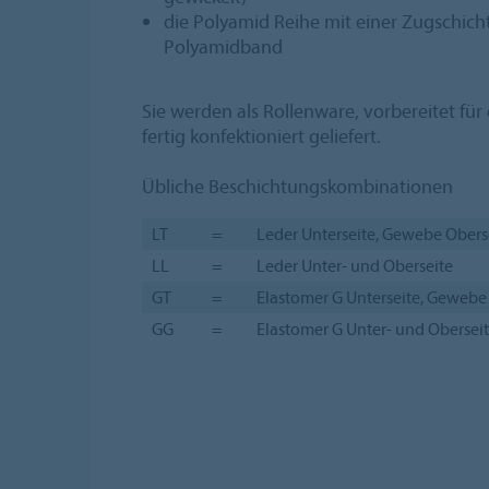
die Polyamid Reihe mit einer Zugschicht
Polyamidband
Sie werden als Rollenware, vorbereitet fü
fertig konfektioniert geliefert.
Übliche Beschichtungskombinationen
LT
=
Leder Unterseite, Gewebe Obers
LL
=
Leder Unter- und Oberseite
GT
=
Elastomer G Unterseite, Gewebe
GG
=
Elastomer G Unter- und Obersei