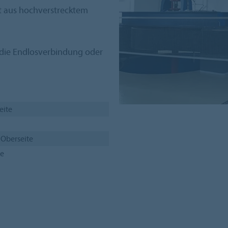
 aus hoch­ver­strecktem
r die Endlosverbindung oder
eite
 Oberseite
te