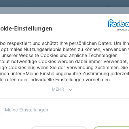
FORBO MOVEMENT SYSTEMS
GERMA
BRANCHEN &
okie-Einstellungen
PRODUKTE
SERVICE
NACHHA
ANWENDUNGEN
bo respektiert und schützt Ihre persönlichen Daten. Um Ih
 optimales Nutzungserlebnis bieten zu können, verwenden 
 unserer Webseite Cookies und ähnliche Technologien.
solut notwendige Cookies werden dabei immer verwendet,
rige Cookies nur, wenn Sie der Verwendung zustimmen. Sie
nen unter «Meine Einstellungen» ihre Zustimmung jederzei
errufen oder individuelle Einstellungen vornehmen.
MEHR
nbahnantriebsriemen
Tangentialriemen
Meine Einstellungen
inenbänder
Elastische Food Bänder