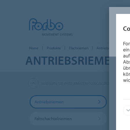
Co
For
Home
Produkte
Flachriemen
Antriebsriemen
ein
ANTRIEBSRIEMEN
auf
Ab
üb
kön
wid
WÄHLEN SIE IHRE ANWENDUNGSGRUPPE AUS
Antriebsriemen
Rolle
Faltschachtelriemen
Masch