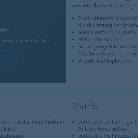
unkontrollierter Entladunge
Produktionsstörungen bei
durch Haftung der Verar
ideo
Verschmutzungen durch S
elektrische Schläge
t transfers data to YouTube.
Schädigung elektronisch
Maschinenkomponenten)
Brände und Explosionen
Vorteile
auch durch das Band hindurch
verbessert die Ladungsabl
zuleiten
Anlagenkonstruktion
ntladungen
verbessert die Prozesssich