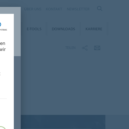
NY
ÜBER UNS
KONTAKT
NEWSLETTER
LTIGKEIT
E-TOOLS
DOWNLOADS
KARRIERE
nen
TEILEN
wir
t