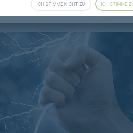
ICH STIMME NICHT ZU
ICH STIMME Z
ität
sicher im Griff