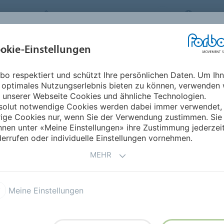
FORBO MOVEMENT SYSTEMS
GERMA
BRANCHEN &
okie-Einstellungen
PRODUKTE
SERVICE
NACHHA
ANWENDUNGEN
bo respektiert und schützt Ihre persönlichen Daten. Um Ih
 optimales Nutzungserlebnis bieten zu können, verwenden 
 unserer Webseite Cookies und ähnliche Technologien.
solut notwendige Cookies werden dabei immer verwendet,
TUS
rige Cookies nur, wenn Sie der Verwendung zustimmen. Sie
nen unter «Meine Einstellungen» ihre Zustimmung jederzei
errufen oder individuelle Einstellungen vornehmen.
bei statische Elektrizität in Antriebs- und
MEHR
der Leitfähigkeit in alle drei Raumrichtungen
arge)-Konformität der Anlage und verhindern
Meine Einstellungen