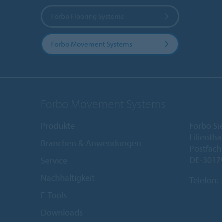
Forbo Flooring Systems
Forbo Movement Systems
Forbo Movement Systems
Produkte
Forbo S
Lilientha
Branchen & Anwendungen
Postfach
DE-3017
Service
Nachhaltigkeit
Telefon:
E-Tools
Downloads