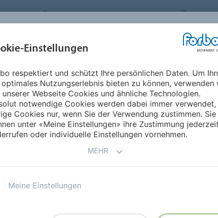
FORBO MOVEMENT SYSTEMS
GERMA
BRANCHEN &
okie-Einstellungen
PRODUKTE
SERVICE
NACHHA
ANWENDUNGEN
bo respektiert und schützt Ihre persönlichen Daten. Um Ih
 optimales Nutzungserlebnis bieten zu können, verwenden 
 unserer Webseite Cookies und ähnliche Technologien.
solut notwendige Cookies werden dabei immer verwendet,
rige Cookies nur, wenn Sie der Verwendung zustimmen. Sie
nen unter «Meine Einstellungen» ihre Zustimmung jederzei
es Gewebe
errufen oder individuelle Einstellungen vornehmen.
e sind mit einem Zugträger aus hochverstrecktem
MEHR
gestattet.
Meine Einstellungen