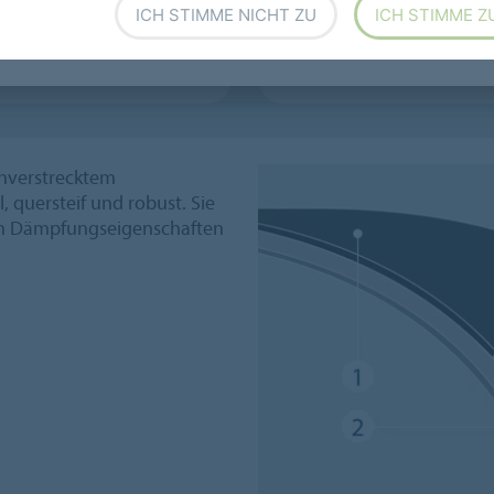
nbahnantriebsriemen
Tangentialriemen
ICH STIMME NICHT ZU
ICH STIMME Z
inenbänder
Elastische Food Bänder
hverstrecktem
 quersteif und robust. Sie
en Dämpfungseigenschaften