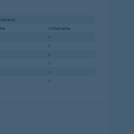
idband
ite
Unterseite
x
x
x
x
x
x