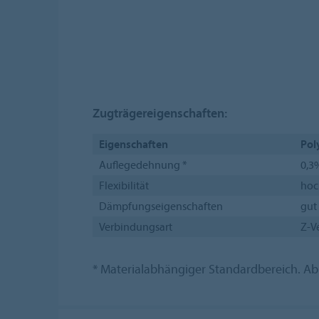
Zugträgereigenschaften:
Eigenschaften
Pol
Auflegedehnung *
0,3
Flexibilität
hoc
Dämpfungseigenschaften
gut
Verbindungsart
Z-V
* Materialabhängiger Standardbereich. 