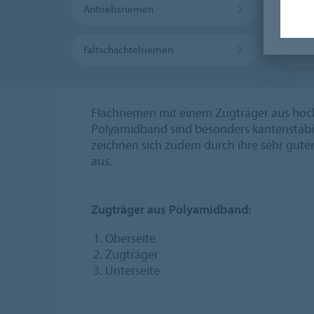
Antriebsriemen
Rolle
Faltschachtelriemen
Masch
Flachriemen mit einem Zugträger aus hoc
Polyamidband sind besonders kantenstabil,
zeichnen sich zudem durch ihre sehr gut
aus.
Zugträger aus Polyamidband:
Oberseite
Zugträger
Unterseite