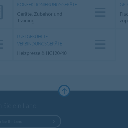
KONFEKTIONIERUNGSGERÄTE
GRI
Geräte, Zubehör und
Fla
Training
zup
LUFTGEKÜHLTE
VERBINDUNGSGERÄTE
Heizpresse & HC120/40
 Sie ein Land
 Sie Ihr Land