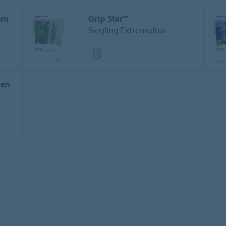
mm
Grip Star™
Siegling Extremultus
men