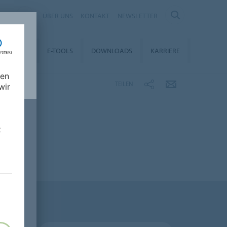
NY
ÜBER UNS
KONTAKT
NEWSLETTER
LTIGKEIT
E-TOOLS
DOWNLOADS
KARRIERE
nen
TEILEN
wir
t