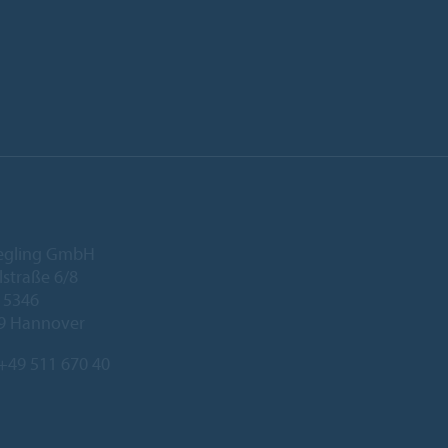
iegling GmbH
lstraße 6/8
 5346
9 Hannover
+49 511 670 40