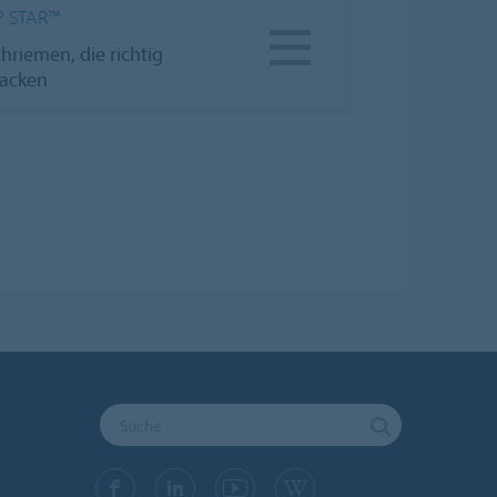
P STAR™
chriemen, die richtig
acken