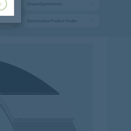
Doppelgurtriemen
U
Extremultus Product Finder