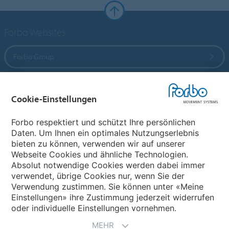
Forbo Websites
Forbo Group
Forbo Flooring Systems
Cookie-Einstellungen
Forbo Movement Systems
Forbo respektiert und schützt Ihre persönlichen
Daten. Um Ihnen ein optimales Nutzungserlebnis
bieten zu können, verwenden wir auf unserer
Webseite Cookies und ähnliche Technologien.
Wählen Sie ein Land
Absolut notwendige Cookies werden dabei immer
verwendet, übrige Cookies nur, wenn Sie der
Wählen Sie Ihr Land
Verwendung zustimmen. Sie können unter «Meine
Einstellungen» ihre Zustimmung jederzeit widerrufen
oder individuelle Einstellungen vornehmen.
MEHR