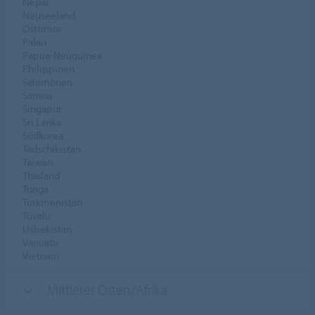
Nepal
Neuseeland
Osttimor
Palau
Papua-Neuguinea
Philippinen
Salomonen
Samoa
Singapur
Sri Lanka
Südkorea
Tadschikistan
Taiwan
Thailand
Tonga
Turkmenistan
Tuvalu
Usbekistan
Vanuatu
Vietnam
Mittlerer Osten/Afrika