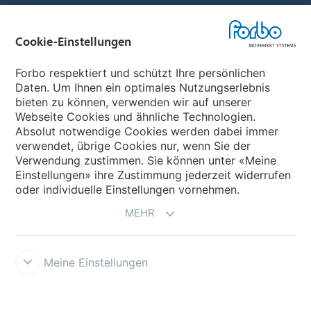
Forbo Flooring Systems
Cookie-Einstellungen
Forbo Movement Systems
Forbo respektiert und schützt Ihre persönlichen
Daten. Um Ihnen ein optimales Nutzungserlebnis
bieten zu können, verwenden wir auf unserer
Webseite Cookies und ähnliche Technologien.
Wählen Sie ein Land
Absolut notwendige Cookies werden dabei immer
verwendet, übrige Cookies nur, wenn Sie der
Wählen Sie Ihr Land
Verwendung zustimmen. Sie können unter «Meine
Einstellungen» ihre Zustimmung jederzeit widerrufen
oder individuelle Einstellungen vornehmen.
MEHR
Meine Einstellungen
Impressum und Disclaimer
Forbo Integrity Line
Cookie-
Einstellungen