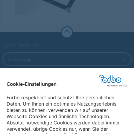
Forbo Websites
Forbo Group
Forbo Flooring Systems
Cookie-Einstellungen
Forbo Movement Systems
Forbo respektiert und schützt Ihre persönlichen
Daten. Um Ihnen ein optimales Nutzungserlebnis
bieten zu können, verwenden wir auf unserer
Webseite Cookies und ähnliche Technologien.
Wählen Sie ein Land
Absolut notwendige Cookies werden dabei immer
verwendet, übrige Cookies nur, wenn Sie der
Wählen Sie Ihr Land