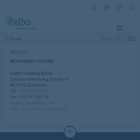
MENÜ
TEILEN
Europa
Belgien
MOVEMENT SYSTEMS
Forbo Siegling Belux
Leuvensesteenweg 510-Bus 4
BE-1930 Zaventem
Tel.:
+32 781 502 68
Fax: +32 781 501 79
siegling.be@forbo.com
http://www.forbo-siegling.be