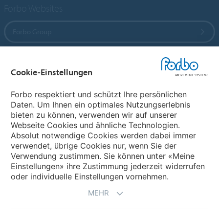
Forbo Websites
Forbo Group
Forbo Flooring Systems
Cookie-Einstellungen
Forbo Movement Systems
Forbo respektiert und schützt Ihre persönlichen
Daten. Um Ihnen ein optimales Nutzungserlebnis
bieten zu können, verwenden wir auf unserer
Webseite Cookies und ähnliche Technologien.
Wählen Sie ein Land
Absolut notwendige Cookies werden dabei immer
verwendet, übrige Cookies nur, wenn Sie der
Wählen Sie Ihr Land
Verwendung zustimmen. Sie können unter «Meine
Einstellungen» ihre Zustimmung jederzeit widerrufen
oder individuelle Einstellungen vornehmen.
MEHR