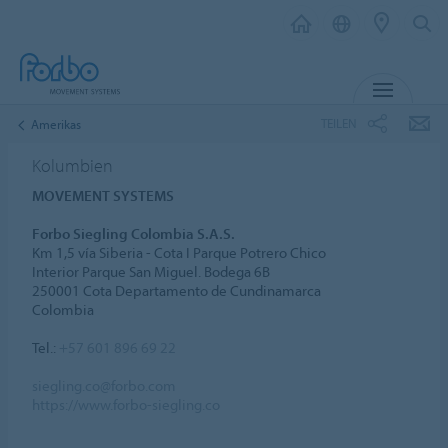
MENÜ
TEILEN
Amerikas
Kolumbien
MOVEMENT SYSTEMS
Forbo Siegling Colombia S.A.S.
Km 1,5 vía Siberia - Cota I Parque Potrero Chico
Interior Parque San Miguel. Bodega 6B
250001 Cota Departamento de Cundinamarca
Colombia
Tel.:
+57 601 896 69 22
siegling.co@forbo.com
https://www.forbo-siegling.co