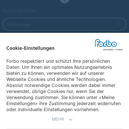
Forbo Websites
Forbo Group
Forbo Flooring Systems
Cookie-Einstellungen
Forbo Movement Systems
Forbo respektiert und schützt Ihre persönlichen
Daten. Um Ihnen ein optimales Nutzungserlebnis
bieten zu können, verwenden wir auf unserer
Webseite Cookies und ähnliche Technologien.
Wählen Sie ein Land
Absolut notwendige Cookies werden dabei immer
verwendet, übrige Cookies nur, wenn Sie der
Wählen Sie Ihr Land
Verwendung zustimmen. Sie können unter «Meine
Einstellungen» ihre Zustimmung jederzeit widerrufen
oder individuelle Einstellungen vornehmen.
MEHR