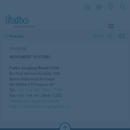
MENÜ
TEILEN
Amerikas
Uruguay
MOVEMENT SYSTEMS
Forbo Siegling Brasil LTDA
Av. Prof. Vernon Krieble, 500
Bairro Industrial de Itaqui
BR-06696 070 Itapevi SP
Tel.:
+55 114 143 7704 / 7700
Fax: +55 114 141 2868 / 5292
info@forbo-siegling.com.br
http://www.forbo-siegling.com.br