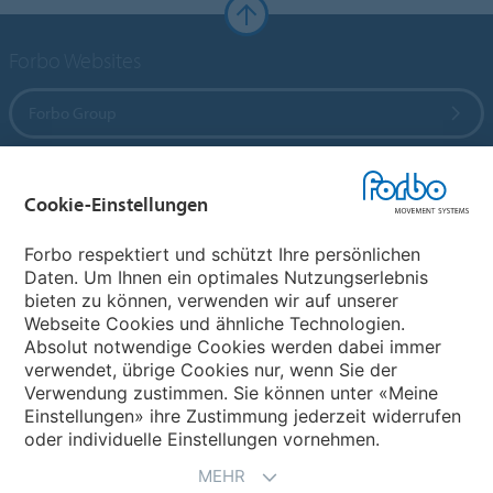
Forbo Websites
Forbo Group
Forbo Flooring Systems
Cookie-Einstellungen
Forbo Movement Systems
Forbo respektiert und schützt Ihre persönlichen
Daten. Um Ihnen ein optimales Nutzungserlebnis
bieten zu können, verwenden wir auf unserer
Webseite Cookies und ähnliche Technologien.
Wählen Sie ein Land
Absolut notwendige Cookies werden dabei immer
verwendet, übrige Cookies nur, wenn Sie der
Wählen Sie Ihr Land
Verwendung zustimmen. Sie können unter «Meine
Einstellungen» ihre Zustimmung jederzeit widerrufen
oder individuelle Einstellungen vornehmen.
MEHR