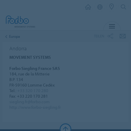
MENÜ
TEILEN
Europa
Andorra
MOVEMENT SYSTEMS
Forbo Siegling France SAS
184, rue de la Mitterie
B.P. 134
FR-59160 Lomme Cedéx
Tel.:
+33 320 170 280
Fax: +33 220 170 281
siegling.fr@forbo.com
http://www.forbo-siegling.fr