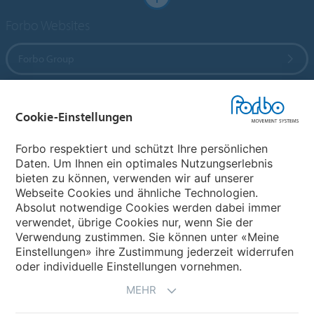
Forbo Websites
Forbo Group
Forbo Flooring Systems
Cookie-Einstellungen
Forbo Movement Systems
Forbo respektiert und schützt Ihre persönlichen
Daten. Um Ihnen ein optimales Nutzungserlebnis
bieten zu können, verwenden wir auf unserer
Webseite Cookies und ähnliche Technologien.
Wählen Sie ein Land
Absolut notwendige Cookies werden dabei immer
verwendet, übrige Cookies nur, wenn Sie der
Wählen Sie Ihr Land
Verwendung zustimmen. Sie können unter «Meine
Einstellungen» ihre Zustimmung jederzeit widerrufen
oder individuelle Einstellungen vornehmen.
MEHR