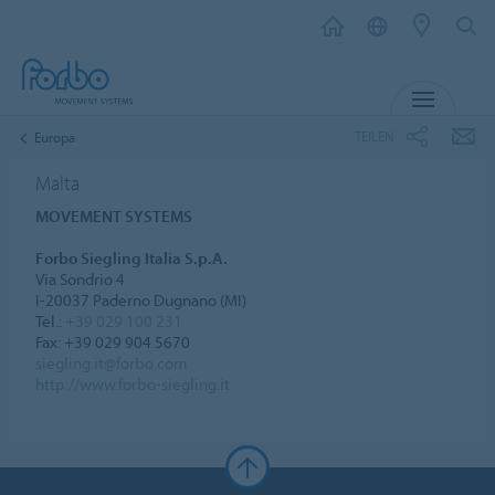
MENÜ
TEILEN
Europa
Malta
MOVEMENT SYSTEMS
Forbo Siegling Italia S.p.A.
Via Sondrio 4
I-20037 Paderno Dugnano (MI)
Tel.:
+39 029 100 231
Fax: +39 029 904 5670
siegling.it@forbo.com
http://www.forbo-siegling.it