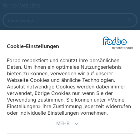
Forbo Websites
Forbo Group
Forbo Flooring Systems
Cookie-Einstellungen
Forbo Movement Systems
Forbo respektiert und schützt Ihre persönlichen
Daten. Um Ihnen ein optimales Nutzungserlebnis
bieten zu können, verwenden wir auf unserer
Webseite Cookies und ähnliche Technologien.
Wählen Sie ein Land
Absolut notwendige Cookies werden dabei immer
verwendet, übrige Cookies nur, wenn Sie der
Wählen Sie Ihr Land
Verwendung zustimmen. Sie können unter «Meine
Einstellungen» ihre Zustimmung jederzeit widerrufen
oder individuelle Einstellungen vornehmen.
MEHR