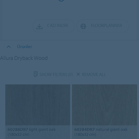
CAD İNDIR
FLOORPLANNER
Ürünler
Allura Dryback Wood
SHOW FILTERS
(0)
REMOVE ALL
60288DR7
light giant oak
60284DR7
natural giant oak
(180x32 cm)
(180x32 cm)