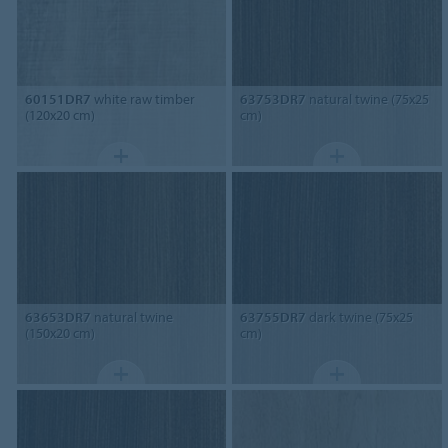
60151DR7
white raw timber
63753DR7
natural twine (75x25
(120x20 cm)
cm)
63653DR7
natural twine
63755DR7
dark twine (75x25
(150x20 cm)
cm)