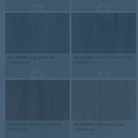
60280DR7
grey giant oak
60306DR7
rustic anthracite oak
(180x32 cm)
(150x28 cm)
60302DR7
deep country oak
60305DR7
light honey oak
(150x28 cm)
(150x28 cm)