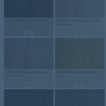
63655DR7
dark twine (150x20
60350DR7
white autumn oak
cm)
(100x15 cm)
60356DR7
grey autumn oak
60063DR7
waxed oak (100x15
(100x15 cm)
cm)