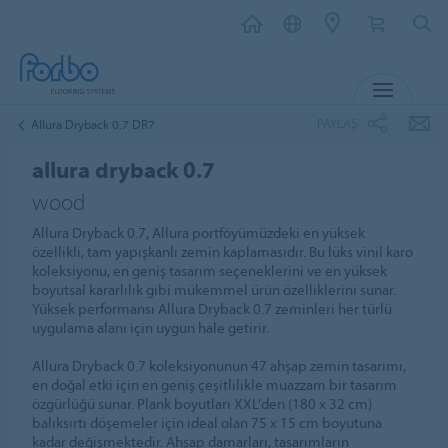
MENU
PAYLAŞ
Allura Dryback 0.7 DR7
allura dryback 0.7
wood
Allura Dryback 0.7, Allura portföyümüzdeki en yüksek
özellikli, tam yapışkanlı zemin kaplamasıdır. Bu lüks vinil karo
koleksiyonu, en geniş tasarım seçeneklerini ve en yüksek
boyutsal kararlılık gibi mükemmel ürün özelliklerini sunar.
Yüksek performansı Allura Dryback 0.7 zeminleri her türlü
uygulama alanı için uygun hale getirir.
Allura Dryback 0.7 koleksiyonunun 47 ahşap zemin tasarımı,
en doğal etki için en geniş çeşitlilikle muazzam bir tasarım
özgürlüğü sunar. Plank boyutları XXL'den (180 x 32 cm)
balıksırtı döşemeler için ideal olan 75 x 15 cm boyutuna
kadar değişmektedir. Ahşap damarları, tasarımların