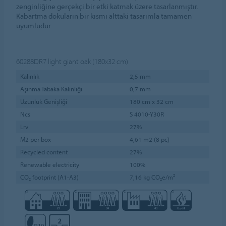
zenginliğine gerçekçi bir etki katmak üzere tasarlanmıştır.
Kabartma dokuların bir kısmı alttaki tasarımla tamamen
uyumludur.
60288DR7
light giant oak (180x32 cm)
Kalınlık
2,5 mm
Aşınma Tabaka Kalınlığı
0,7 mm
Uzunluk Genişliği
180 cm x 32 cm
Ncs
S 4010-Y30R
Lrv
27%
M2 per box
4,61 m2 (8 pc)
Recycled content
27%
Renewable electricity
100%
CO₂ footprint (A1-A3)
7,16 kg CO₂e/m²