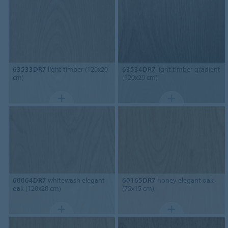
63533DR7
light timber (120x20
63534DR7
light timber gradient
cm)
(120x20 cm)
60064DR7
whitewash elegant
60165DR7
honey elegant oak
oak (120x20 cm)
(75x15 cm)