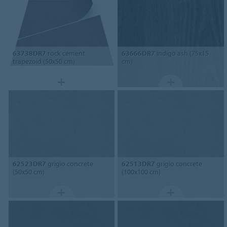
63738DR7
rock cement
63666DR7
indigo ash (75x15
trapezoid (50x50 cm)
cm)
62523DR7
grigio concrete
62513DR7
grigio concrete
(50x50 cm)
(100x100 cm)