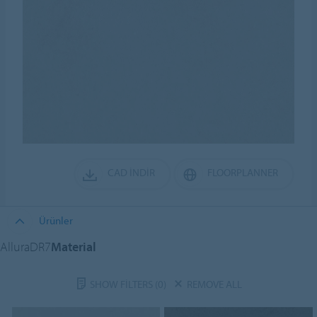
CAD İNDIR
FLOORPLANNER
Ürünler
AlluraDR7
Material
SHOW FILTERS
(0)
REMOVE ALL