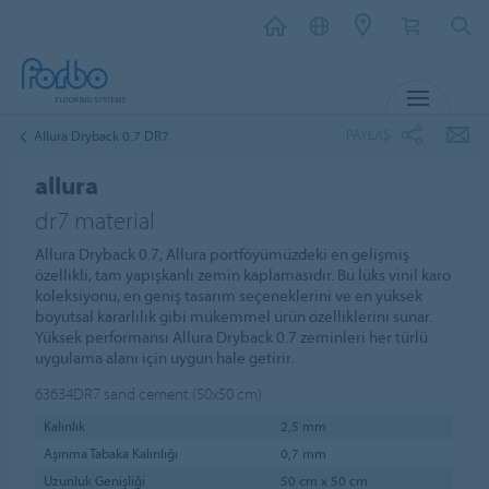
MENU
PAYLAŞ
Allura Dryback 0.7 DR7
allura
dr7 material
Allura Dryback 0.7, Allura portföyümüzdeki en gelişmiş
özellikli, tam yapışkanlı zemin kaplamasıdır. Bu lüks vinil karo
koleksiyonu, en geniş tasarım seçeneklerini ve en yüksek
boyutsal kararlılık gibi mükemmel ürün özelliklerini sunar.
Yüksek performansı Allura Dryback 0.7 zeminleri her türlü
uygulama alanı için uygun hale getirir.
63634DR7
sand cement (50x50 cm)
Kalınlık
2,5 mm
Aşınma Tabaka Kalınlığı
0,7 mm
Uzunluk Genişliği
50 cm x 50 cm