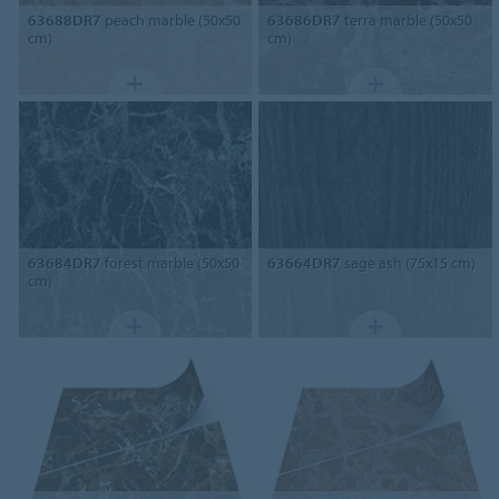
63688DR7
peach marble (50x50
63686DR7
terra marble (50x50
cm)
cm)
63684DR7
forest marble (50x50
63664DR7
sage ash (75x15 cm)
cm)