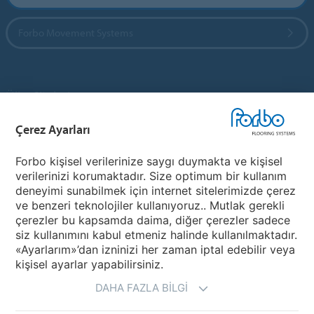
Forbo Movement Systems
Ülke Siteleri
Çerez Ayarları
Ülkenizi Seçin
Forbo kişisel verilerinize saygı duymakta ve kişisel
verilerinizi korumaktadır. Size optimum bir kullanım
My Forbo
deneyimi sunabilmek için internet sitelerimizde çerez
ve benzeri teknolojiler kullanıyoruz.. Mutlak gerekli
Ürünler
çerezler bu kapsamda daima, diğer çerezler sadece
Covid-19
siz kullanımını kabul etmeniz halinde kullanılmaktadır.
«Ayarlarım»’dan izninizi her zaman iptal edebilir veya
kişisel ayarlar yapabilirsiniz.
DAHA FAZLA BILGI