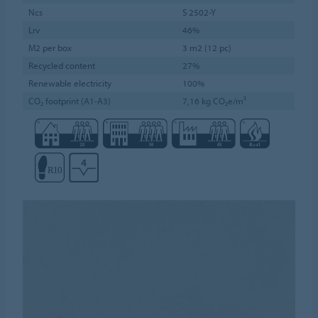
Ncs
S 2502-Y
Lrv
46%
M2 per box
3 m2 (12 pc)
Recycled content
27%
Renewable electricity
100%
CO₂ footprint (A1-A3)
7,16 kg CO₂e/m²