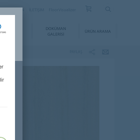
YER
BÜLTEN
İLETİŞİM
FloorVisualizer
YGULAMA &
DOKÜMAN
ÜRÜN ARAMA
BAKIM
GALERISI
PAYLAŞ
er
ir