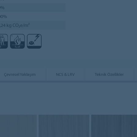
9%
00%
,24 kg CO₂e/m²
Çevresel Yaklaşım
NCS & LRV
Teknik Özellikler