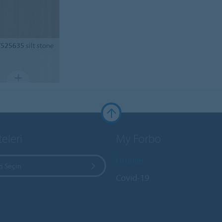
/525635
silt stone
teleri
My Forbo
Ürünler
i Seçin
Covid-19