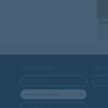
5256
*
Forbo Websites
Ülke Si
Forbo Grubu
Ülkeniz
Forbo Flooring Systems
Forbo Movement Systems