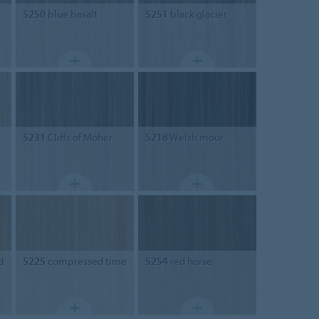
5250
blue basalt
5251
black glacier
5231
Cliffs of Moher
5218
Welsh moor
d
5225
compressed time
5254
red horse