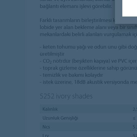
bağlantı elemanı işlevi görebilir.
Farklı tasarımların birleştirilmesi kolaydır
lobide yer alan bekleme alanı veya bir sınıft
mekanlardaki belirli alanları vurgulamak iç
- keten tohumu yağı ve odun unu gibi d
üretilmiştir
- CO
nötrdür (beşikten kapıya) ve PVC içe
2
- toprak gizleme özelliklerine sahip görün
- temizlik ve bakımı kolaydır
- istek üzerine, 18dB akustik versiyonda m
5252
ivory shades
Kalınlık
2
Uzunluk Genişliği
≤ 
Ncs
S
Lrv
5