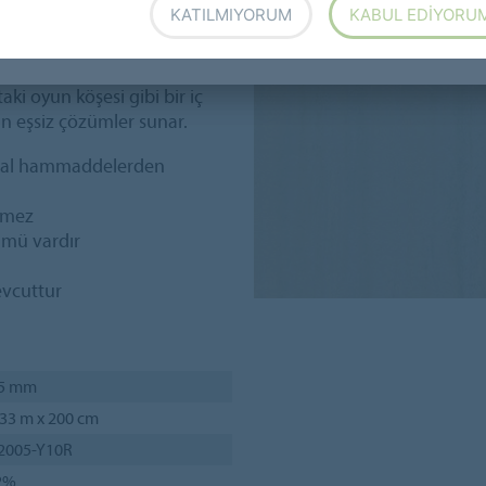
KATILMIYORUM
KABUL EDIYORU
. Marmoleum Striato, büyük bir
aki oyun köşesi gibi bir iç
in eşsiz çözümler sunar.
oğal hammaddelerden
rmez
ümü vardır
evcuttur
,5 mm
33 m x 200 cm
 2005-Y10R
2%