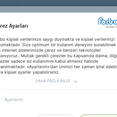
TURKEY
Sürdürülebilirlik
HAKKIMIZDA
KARİ
İLHAM KAYNAĞI &
U
rez Ayarları
SEGMENTLER
SÜRDÜRÜLEBILIRLIK
REFERANSLAR
bo kişisel verilerinize saygı duymakta ve kişisel verilerinizi
Marmoleum Striato
umaktadır. Size optimum bir kullanım deneyimi sunabilmek
n internet sitelerimizde çerez ve benzeri teknolojiler
lanıyoruz.. Mutlak gerekli çerezler bu kapsamda daima, diğ
ezler sadece siz kullanımını kabul etmeniz halinde
lanılmaktadır. «Ayarlarım»’dan izninizi her zaman iptal edebil
a kişisel ayarlar yapabilirsiniz.
DAHA FAZLA BILGI
 kendinizi gerçekten
 mekanlar yaratmanıza
Ayarlarım
zamansız bir linolyum zemin
 yumuşak, rahat bir görünüm
 gösterici ve yönlendirici