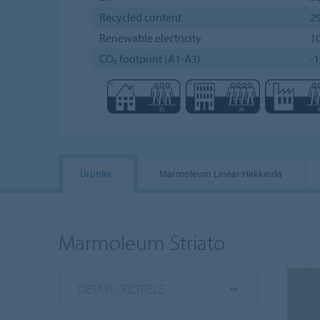
Recycled content
2
Renewable electricity
1
CO₂ footprint (A1-A3)
-1
Ürünler
Marmoleum Linear Hakkında
Marmoleum Striato
DETAYLI FILTRELE