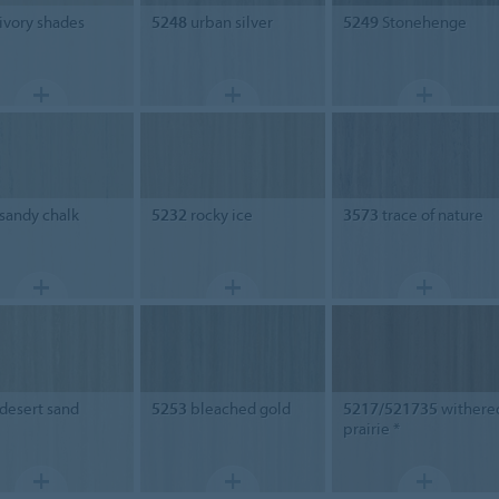
ivory shades
5248
urban silver
5249
Stonehenge
sandy chalk
5232
rocky ice
3573
trace of nature
desert sand
5253
bleached gold
5217/521735
withere
prairie *