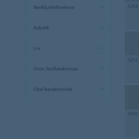
5252
RenkİçinFiltreleme
Kalınlık
Lrv
5257
Ürün Sınıflandırması
Özel karakteristik
5255