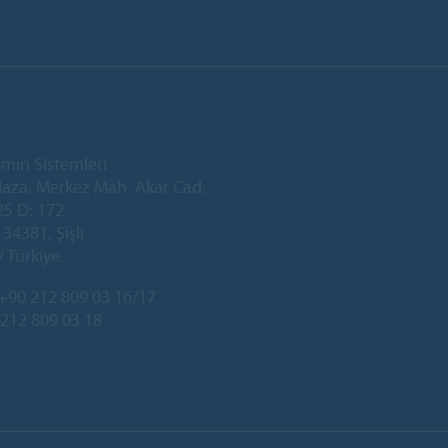
min Sistemleri
laza, Merkez Mah. Akar Cad.
25 D: 172
34381, Şişli
/ Türkiye
+90 212 809 03 16/17
 212 809 03 18