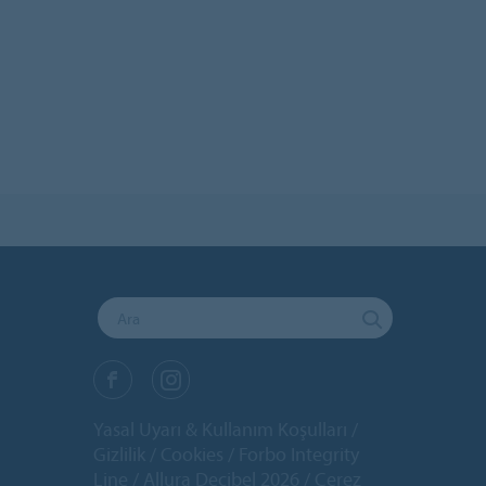
Yasal Uyarı & Kullanım Koşulları
Gizlilik
Cookies
Forbo Integrity
Line
Allura Decibel 2026
Çerez