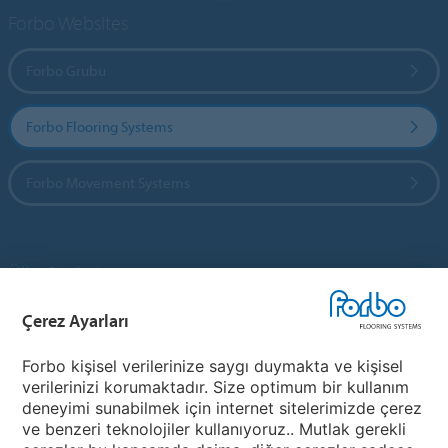
Forbo Websites
Forbo Grubu
Forbo Flooring Systems
Forbo Movement Systems
Ülke Siteleri
Çerez Ayarları
Ülkenizi Seçin
Forbo kişisel verilerinize saygı duymakta ve kişisel
verilerinizi korumaktadır. Size optimum bir kullanım
My Forbo
deneyimi sunabilmek için internet sitelerimizde çerez
ve benzeri teknolojiler kullanıyoruz.. Mutlak gerekli
Ürünler