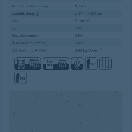
Aşınma Tabaka Kalınlığı
0,7 mm
Uzunluk Genişliği
≤ 27 m x 200 cm
Ncs
S 1002-G
Lrv
75%
Recycled content
24%
Renewable electricity
100%
CO₂ footprint (A1-A3)
4,83 kg CO₂e/m²