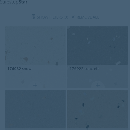
Surestep
Star
SHOW FILTERS
(0)
REMOVE ALL
176082
snow
176922
concrete