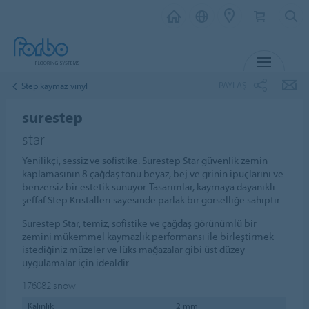
MENU
PAYLAŞ
Step kaymaz vinyl
surestep
star
Yenilikçi, sessiz ve sofistike. Surestep Star güvenlik zemin
kaplamasının 8 çağdaş tonu beyaz, bej ve grinin ipuçlarını ve
benzersiz bir estetik sunuyor. Tasarımlar, kaymaya dayanıklı
şeffaf Step Kristalleri sayesinde parlak bir görselliğe sahiptir.
Surestep Star, temiz, sofistike ve çağdaş görünümlü bir
zemini mükemmel kaymazlık performansı ile birleştirmek
istediğiniz müzeler ve lüks mağazalar gibi üst düzey
uygulamalar için idealdir.
176082
snow
Kalınlık
2 mm