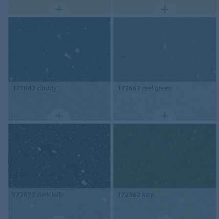
171642
cloudy
172662
reef green
172072
dark kelp
172362
kelp