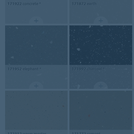
171922
concrete *
171872
earth
171952
elephant *
171992
charcoal *
172312
warm mortar
171772
cement