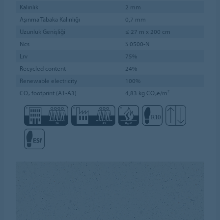
Kalınlık
2 mm
Aşınma Tabaka Kalınlığı
0,7 mm
Uzunluk Genişliği
≤ 27 m x 200 cm
Ncs
S 0500-N
Lrv
75%
Recycled content
24%
Renewable electricity
100%
CO₂ footprint (A1-A3)
4,83 kg CO₂e/m²