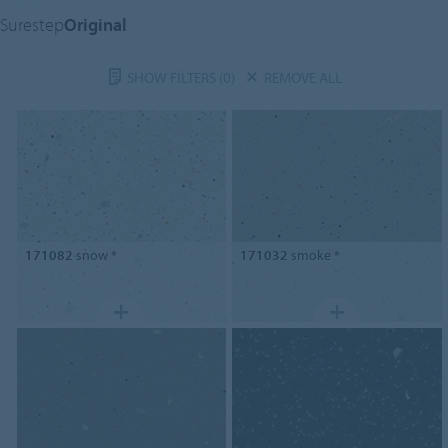
Surestep
Original
SHOW FILTERS
(0)
REMOVE ALL
171082
snow *
171032
smoke *