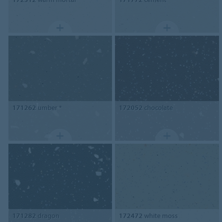
171262
umber *
172052
chocolate
171282
dragon
172472
white moss