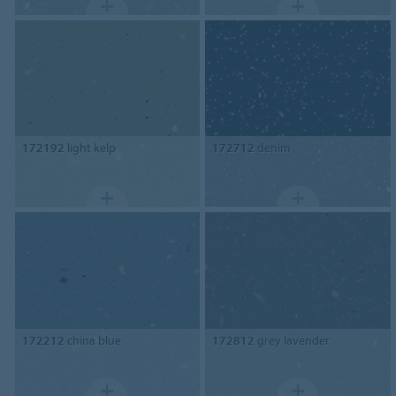
172192
light kelp
172712
denim
172212
china blue
172812
grey lavender