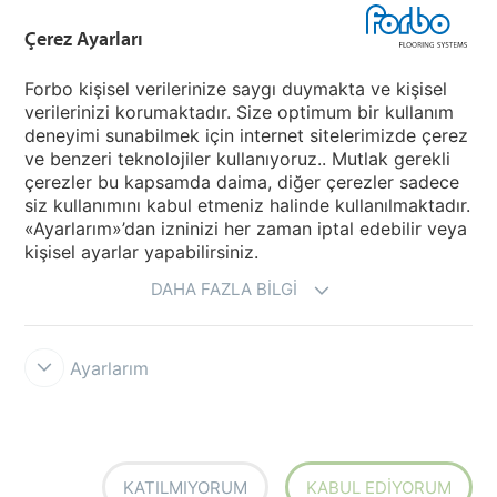
Çerez Ayarları
Ülkenizi Seçin
Forbo kişisel verilerinize saygı duymakta ve kişisel
verilerinizi korumaktadır. Size optimum bir kullanım
My Forbo
deneyimi sunabilmek için internet sitelerimizde çerez
ve benzeri teknolojiler kullanıyoruz.. Mutlak gerekli
Ürünler
çerezler bu kapsamda daima, diğer çerezler sadece
Covid-19
siz kullanımını kabul etmeniz halinde kullanılmaktadır.
«Ayarlarım»’dan izninizi her zaman iptal edebilir veya
kişisel ayarlar yapabilirsiniz.
DAHA FAZLA BILGI
Ayarlarım
Yasal Uyarı & Kullanım Koşulları
Gizlilik
Cookies
Forbo Integrity
Line
Allura Decibel 2026
Çerez Ayarları
KATILMIYORUM
KABUL EDIYORUM