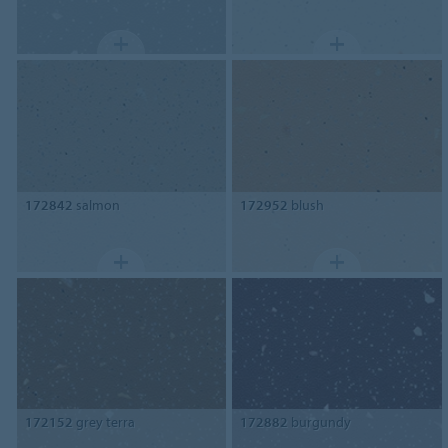
172842
salmon
172952
blush
172152
grey terra
172882
burgundy