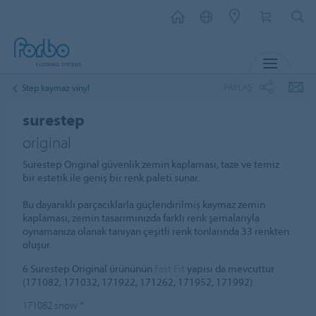
MENU
PAYLAŞ
Step kaymaz vinyl
surestep
original
Surestep Original güvenlik zemin kaplaması, taze ve temiz
bir estetik ile geniş bir renk paleti sunar.
Bu dayanıklı parçacıklarla güçlendirilmiş kaymaz zemin
kaplaması, zemin tasarımınızda farklı renk şemalarıyla
oynamanıza olanak tanıyan çeşitli renk tonlarında 33 renkten
oluşur.
6 Surestep Original ürününün
Fast Fit
yapısı da mevcuttur
(171082, 171032, 171922, 171262, 171952, 171992).
171082
snow
*