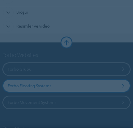
Broşür
Resimler ve video
Forbo Websites
Forbo Grubu
Forbo Flooring Systems
Forbo Movement Systems
Ülke Siteleri