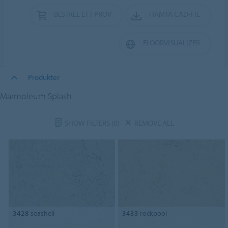
BESTÄLL ETT PROV
HÄMTA CAD-FIL
FLOORVISUALIZER
Produkter
Marmoleum Splash
SHOW FILTERS
(0)
REMOVE ALL
3428
seashell
3433
rockpool