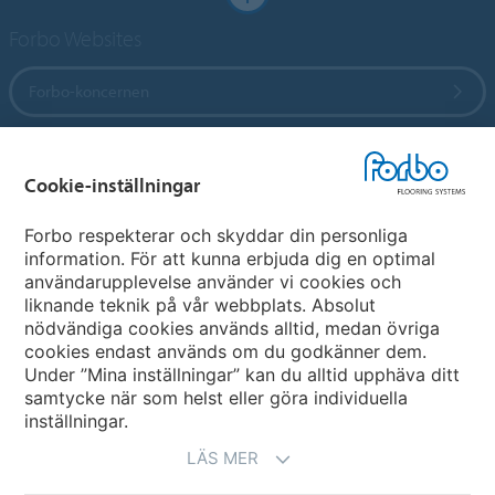
Forbo Websites
Forbo-koncernen
Forbo Flooring Systems
Cookie-inställningar
Forbo Movement Systems
Forbo respekterar och skyddar din personliga
information. För att kunna erbjuda dig en optimal
användarupplevelse använder vi cookies och
liknande teknik på vår webbplats. Absolut
Välj land
nödvändiga cookies används alltid, medan övriga
cookies endast används om du godkänner dem.
Välj ditt land
Under ”Mina inställningar” kan du alltid upphäva ditt
samtycke när som helst eller göra individuella
inställningar.
LÄS MER