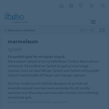
MENY
DELA
Marmoleum Marbled
marmoleum
splash
Ett perfekt golv för ett mjukt intryck.
Marmoleum Splash är en ny kollektion i Forbos Marmoleum-
sortiment. På avstånd ser Splash ljusgrå ut med svaga
nyanser, men på nära håll ger Splash som helhet ett ljusgrått
intryck med antydan till färger som tränger igenom.
Den här moderna och lekfulla designen är perfekt att
använda separat men kan även användas för att smälta
samman mer klassiska marmorerade mönster och enhetligt
mönstrade golv.
Se på videoklippet för att få inspiration!