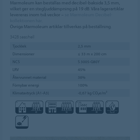
Marmoleum kan beställas med decibel-baksida 3,5 mm,
vilket ger en stegljuddämpning på 19 dB. Våra lagerartiklar
levereras inom två veckor –
se Marmoleum Decibel-
kollektionen här
.
Övriga Marmoleum artiklar tillverkas på beställning.
3428
seashell
Tjocklek
2,5 mm
Dimensioner
≤ 33 m x 200 cm
NCS
S 3005-G80Y
LRV
45%
Återvunnet material
36%
Förnybar energi
100%
Klimatavtryck (A1-A3)
-0,67 kg CO₂e/m²