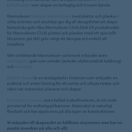
kollektionen
som skapar en behaglig och trivsam känsla.
Marmoleum
Modular-kollektionen
med plattor och plankor i
olika mönster och storlekar ger dig all designfrihet att skapa
fantastiska golv. Våra Marmoleum Click (länk till produktsidan
för Marmoleum Click) plattor och plankor med ett speciellt
låssystem gör ditt golv roligt att designa och enkelt att
installera.
Vårt omfattande Marmoleum-sortiment erbjuder även
akustikgolv
, golv som avleder [avleder elektrostatisk laddning]
och
sportgolv
.
Bulletin Board
är en anslagstavla i linoleum som erbjuder en
praktisk och enkel lösning för att samla och utbyta tankar och
idéer när människor planerar och skapar.
Furniture Linoleum
, även kallad möbellinoleum, är ett unikt
ytmaterial för möbelapplikationer. Materialet är naturligt
flexibelt och kan appliceras på alla typer av konstruktioner.
Vi inbjuder till skapandet av hållbara utrymmen som har en
positiv inverkan på alla och allt.