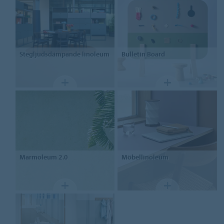
Stegljudsdämpande linoleum
Bulletin Board
Marmoleum
2.0
Möbellinoleum