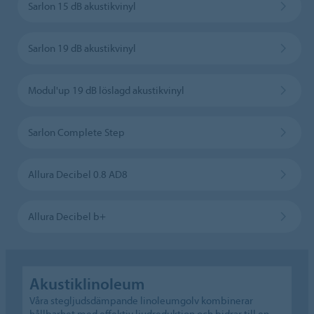
Sarlon 15 dB akustikvinyl
Sarlon 19 dB akustikvinyl
Modul'up 19 dB löslagd akustikvinyl
Sarlon Complete Step
Allura Decibel 0.8 AD8
Allura Decibel b+
Akustiklinoleum
Våra stegljudsdämpande linoleumgolv kombinerar
hållbarhet med effektiv ljudreduktion och bidrar till en