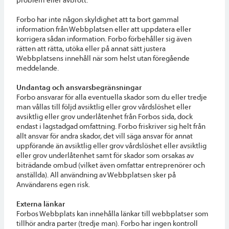
Forbo har inte någon skyldighet att ta bort gammal
information från Webbplatsen eller att uppdatera eller
korrigera sådan information. Forbo förbehåller sig även
rätten att rätta, utöka eller på annat sätt justera
Webbplatsens innehåll när som helst utan föregående
meddelande.
Undantag och ansvarsbegränsningar
Forbo ansvarar för alla eventuella skador som du eller tredje
man vållas till följd avsiktlig eller grov vårdslöshet eller
avsiktlig eller grov underlåtenhet från Forbos sida, dock
endast i lagstadgad omfattning. Forbo friskriver sig helt från
allt ansvar för andra skador, det vill säga ansvar för annat
uppförande än avsiktlig eller grov vårdslöshet eller avsiktlig
eller grov underlåtenhet samt för skador som orsakas av
biträdande ombud (vilket även omfattar entreprenörer och
anställda). All användning av Webbplatsen sker på
Användarens egen risk.
Externa länkar
Forbos Webbplats kan innehålla länkar till webbplatser som
tillhör andra parter (tredje man). Forbo har ingen kontroll