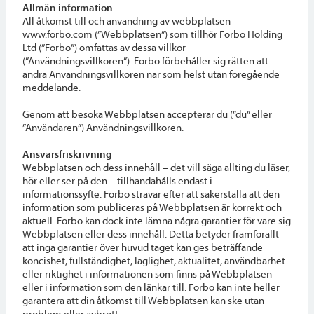
Allmän information
All åtkomst till och användning av webbplatsen
www.forbo.com (”Webbplatsen”) som tillhör Forbo Holding
Ltd (”Forbo”) omfattas av dessa villkor
(”Användningsvillkoren”). Forbo förbehåller sig rätten att
ändra Användningsvillkoren när som helst utan föregående
meddelande.
Genom att besöka Webbplatsen accepterar du (”du” eller
”Användaren”) Användningsvillkoren.
Ansvarsfriskrivning
Webbplatsen och dess innehåll – det vill säga allting du läser,
hör eller ser på den – tillhandahålls endast i
informationssyfte. Forbo strävar efter att säkerställa att den
information som publiceras på Webbplatsen är korrekt och
aktuell. Forbo kan dock inte lämna några garantier för vare sig
Webbplatsen eller dess innehåll. Detta betyder framförallt
att inga garantier över huvud taget kan ges beträffande
koncishet, fullständighet, laglighet, aktualitet, användbarhet
eller riktighet i informationen som finns på Webbplatsen
eller i information som den länkar till. Forbo kan inte heller
garantera att din åtkomst till Webbplatsen kan ske utan
problem eller avbrott.