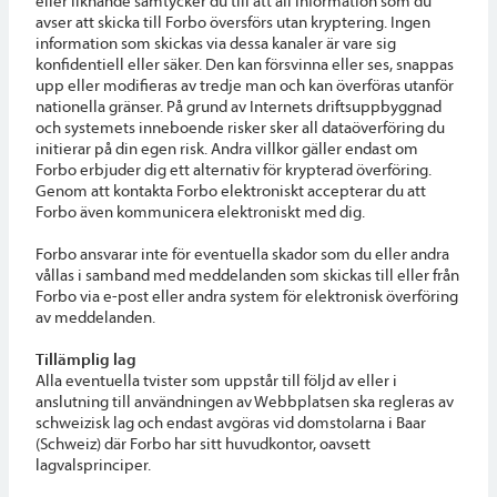
eller liknande samtycker du till att all information som du
avser att skicka till Forbo översförs utan kryptering. Ingen
information som skickas via dessa kanaler är vare sig
konfidentiell eller säker. Den kan försvinna eller ses, snappas
upp eller modifieras av tredje man och kan överföras utanför
nationella gränser. På grund av Internets driftsuppbyggnad
och systemets inneboende risker sker all dataöverföring du
initierar på din egen risk. Andra villkor gäller endast om
Forbo erbjuder dig ett alternativ för krypterad överföring.
Genom att kontakta Forbo elektroniskt accepterar du att
Forbo även kommunicera elektroniskt med dig.
Forbo ansvarar inte för eventuella skador som du eller andra
vållas i samband med meddelanden som skickas till eller från
Forbo via e-post eller andra system för elektronisk överföring
av meddelanden.
Tillämplig lag
Alla eventuella tvister som uppstår till följd av eller i
anslutning till användningen av Webbplatsen ska regleras av
schweizisk lag och endast avgöras vid domstolarna i Baar
(Schweiz) där Forbo har sitt huvudkontor, oavsett
lagvalsprinciper.