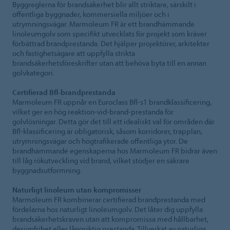
Byggreglerna för brandsäkerhet blir allt striktare, särskilt i
offentliga byggnader, kommersiella miljöer och i
utrymningsvägar. Marmoleum FR är ett brandhämmande
linoleumgolv som specifikt utvecklats för projekt som kräver
förbättrad brandprestanda. Det hjälper projektörer, arkitekter
och fastighetsägare att uppfylla strikta
brandsäkerhetsföreskrifter utan att behöva byta till en annan
golvkategori.
Certifierad Bfl-brandprestanda
Marmoleum FR uppnår en Euroclass Bfl-s1 brandklassificering,
vilket ger en hög reaktion-vid-brand-prestanda för
golvlösningar. Detta gör det till ett idealiskt val för områden där
Bfl-klassificering är obligatorisk, såsom korridorer, trapplan,
utrymningsvägar och högtrafikerade offentliga ytor. De
brandhämmande egenskaperna hos Marmoleum FR bidrar även
till låg rökutveckling vid brand, vilket stödjer en säkrare
byggnadsutformning.
Naturligt linoleum utan kompromisser
Marmoleum FR kombinerar certifierad brandprestanda med
fördelarna hos naturligt linoleumgolv. Det låter dig uppfylla
brandsäkerhetskraven utan att kompromissa med hållbarhet,
designfrihet eller långsiktig prestanda. Tillverkat av naturliga