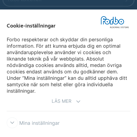
Forbo Flooring Systems
Cookie-inställningar
Forbo Movement Systems
Forbo respekterar och skyddar din personliga
information. För att kunna erbjuda dig en optimal
användarupplevelse använder vi cookies och
liknande teknik på vår webbplats. Absolut
Välj land
nödvändiga cookies används alltid, medan övriga
cookies endast används om du godkänner dem.
Välj ditt land
Under ”Mina inställningar” kan du alltid upphäva ditt
samtycke när som helst eller göra individuella
inställningar.
LÄS MER
Mina inställningar
Ansvarsfriskrivning & Användningsvillkor
Datasekretessförklaring