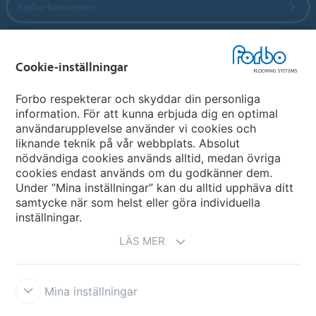
Forbo-koncernen
Forbo Flooring Systems
Cookie-inställningar
Forbo Movement Systems
Forbo respekterar och skyddar din personliga
information. För att kunna erbjuda dig en optimal
användarupplevelse använder vi cookies och
liknande teknik på vår webbplats. Absolut
Välj land
nödvändiga cookies används alltid, medan övriga
cookies endast används om du godkänner dem.
Välj ditt land
Under ”Mina inställningar” kan du alltid upphäva ditt
samtycke när som helst eller göra individuella
inställningar.
LÄS MER
Mina inställningar