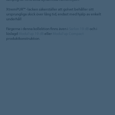
XtremPUR™ -lacken säkerställer att golvet behåller sitt
ursprungliga skick över lång tid, endast med hjälp av enkelt
underhåll
Färgerna i denna kollektion finns även i
Sarlon 19 dB
och i
löslagd
Modul'up 19 dB
eller
Modul'up Compact
produktkonstruktion.