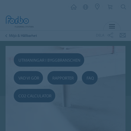
MENY
DELA
Miljö & Hållbarhet
UTMANINGAR I BYGGBRANSCHEN
VAD VI GÖR
RAPPORTER
FAQ
CO2 CALCULATOR