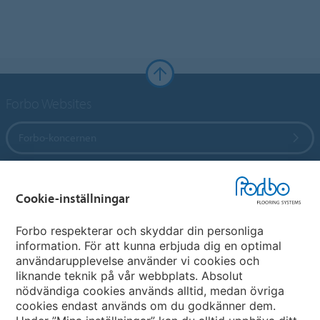
Forbo Websites
Forbo-koncernen
Forbo Flooring Systems
Cookie-inställningar
Forbo Movement Systems
Forbo respekterar och skyddar din personliga
information. För att kunna erbjuda dig en optimal
användarupplevelse använder vi cookies och
liknande teknik på vår webbplats. Absolut
Välj land
nödvändiga cookies används alltid, medan övriga
cookies endast används om du godkänner dem.
Välj ditt land