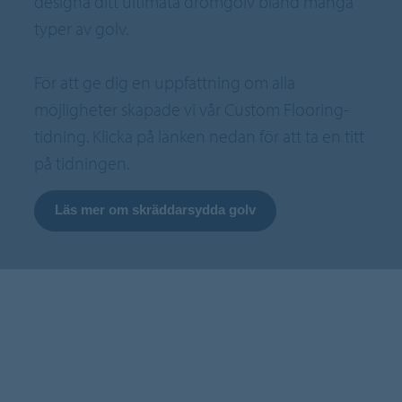
designa ditt ultimata drömgolv bland många
typer av golv.
För att ge dig en uppfattning om alla
möjligheter skapade vi vår Custom Flooring-
tidning. Klicka på länken nedan för att ta en titt
på tidningen.
Läs mer om skräddarsydda golv