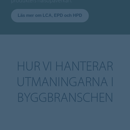
produkters hälsopåverkan.
Läs mer om LCA, EPD och HPD
HUR VI HANTERAR
UTMANINGARNA I
BYGGBRANSCHEN