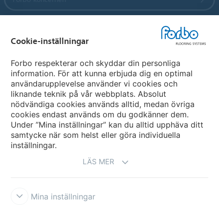
Forbo Flooring Systems
Cookie-inställningar
Forbo Movement Systems
Forbo respekterar och skyddar din personliga
information. För att kunna erbjuda dig en optimal
användarupplevelse använder vi cookies och
liknande teknik på vår webbplats. Absolut
Välj land
nödvändiga cookies används alltid, medan övriga
cookies endast används om du godkänner dem.
Välj ditt land
Under ”Mina inställningar” kan du alltid upphäva ditt
samtycke när som helst eller göra individuella
inställningar.
LÄS MER
Mina inställningar
Ansvarsfriskrivning & Användningsvillkor
Datasekretessförklaring