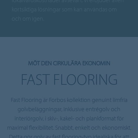
kortsiktiga lösningar som kan användas om
och om igen.
MÖT DEN CIRKULÄRA EKONOMIN
FAST FLOORING
Fast Flooring är Forbos kollektion genuint limfria
golvbeläggningar, inklusive entrégolv och
interiörgolv, i skiv-, kakel- och plankformat för
maximal flexibilitet. Snabbt, enkelt och ekonomiskt.
Detta gör golv av fast flooring-typ idealiska för att