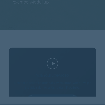
exempel Modul'up.
Visa YouTube-video
Den här videon tillhandahålls av YouTube. Om du väljer
att ladda den överförs data till YouTube.
ACCEPTERA COOKIES