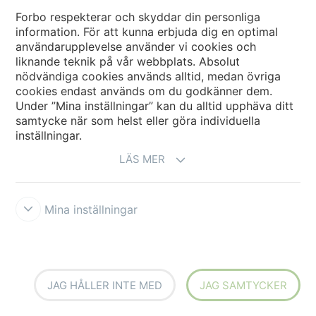
Forbo respekterar och skyddar din personliga
information. För att kunna erbjuda dig en optimal
användarupplevelse använder vi cookies och
liknande teknik på vår webbplats. Absolut
nödvändiga cookies används alltid, medan övriga
cookies endast används om du godkänner dem.
Under ”Mina inställningar” kan du alltid upphäva ditt
samtycke när som helst eller göra individuella
inställningar.
LÄS MER
STEG 4
Långvariga & lätta att
Mina inställningar
underhålla
Läs mer
JAG HÅLLER INTE MED
JAG SAMTYCKER