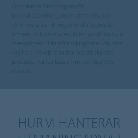
Compliance Plus-program för
kemikaliesäkerhet genom att minska och
eliminera användningen av alla reglerade
ämnen. De konkreta resultaten av vår policy är
övergången till ftalatfria mjukgörare i alla våra
vinyl- och textilprodukter, och att alla våra
produkter nu har låga till mycket låga VOC-
utsläpp.
HUR VI HANTERAR