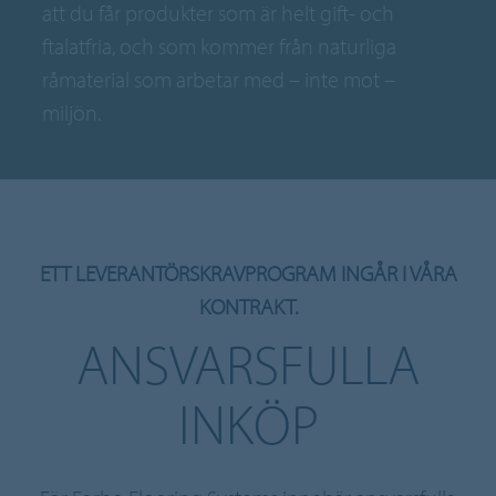
att du får produkter som är helt gift- och
ftalatfria, och som kommer från naturliga
råmaterial som arbetar med – inte mot –
miljön.
ETT LEVERANTÖRSKRAVPROGRAM INGÅR I VÅRA
KONTRAKT.
ANSVARSFULLA
INKÖP