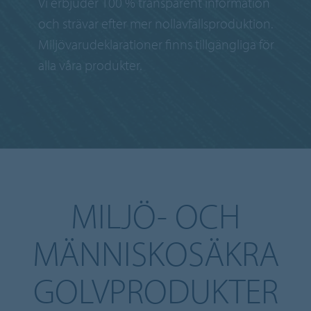
Vi erbjuder 100 % transparent information
och strävar efter mer nollavfallsproduktion.
Miljövarudeklarationer finns tillgängliga för
alla våra produkter.
MILJÖ- OCH
MÄNNISKOSÄKRA
GOLVPRODUKTER