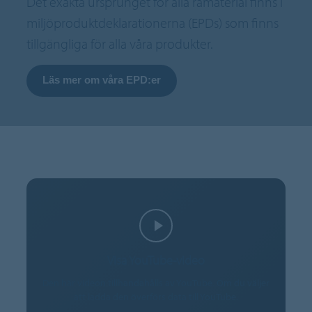
Det exakta ursprunget för alla råmaterial finns i
miljöproduktdeklarationerna (EPDs) som finns
tillgängliga för alla våra produkter.
Läs mer om våra EPD:er
Visa YouTube-video
Den här videon tillhandahålls av YouTube. Om du väljer
att ladda den överförs data till YouTube.