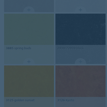
3885
spring buds
2939/72939
black
3125
golden sunset
3126
Kyoto