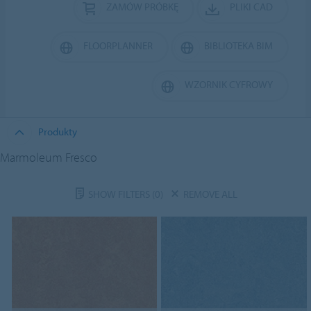
ZAMÓW PRÓBKĘ
PLIKI CAD
FLOORPLANNER
BIBLIOTEKA BIM
WZORNIK CYFROWY
Produkty
Marmoleum Fresco
SHOW FILTERS
(0)
REMOVE ALL