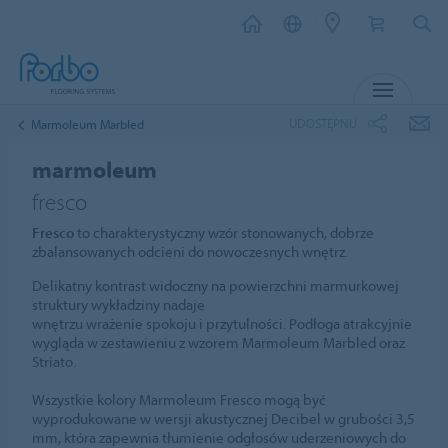
MENU
UDOSTĘPNIJ
Marmoleum Marbled
marmoleum
fresco
Fresco
to charakterystyczny wzór stonowanych, dobrze
zbalansowanych odcieni do nowoczesnych wnętrz.
Delikatny kontrast widoczny na powierzchni marmurkowej
struktury wykładziny nadaje
wnętrzu wrażenie spokoju i przytulności. Podłoga atrakcyjnie
wygląda w zestawieniu z wzorem Marmoleum Marbled oraz
Striato.
Wszystkie kolory Marmoleum Fresco mogą być
wyprodukowane w wersji akustycznej Decibel w grubości 3,5
mm, która zapewnia tłumienie odgłosów uderzeniowych do