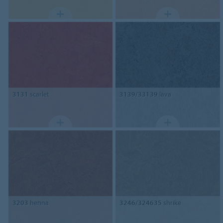
3131
scarlet
3139/33139
lava
3203
henna
3246/324635
shrike