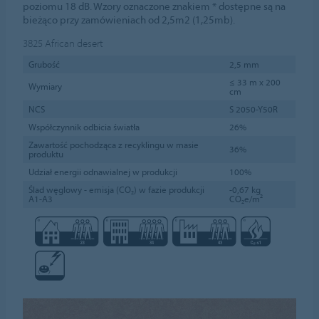
poziomu 18 dB. Wzory oznaczone znakiem * dostępne są na
bieżąco przy zamówieniach od 2,5m2 (1,25mb).
3825
African desert
Grubość
2,5 mm
≤ 33 m x 200
Wymiary
cm
NCS
S 2050-Y50R
Współczynnik odbicia światła
26%
Zawartość pochodząca z recyklingu w masie
36%
produktu
Udział energii odnawialnej w produkcji
100%
Ślad węglowy - emisja (CO₂) w fazie produkcji
-0,67 kg
A1-A3
CO₂e/m²