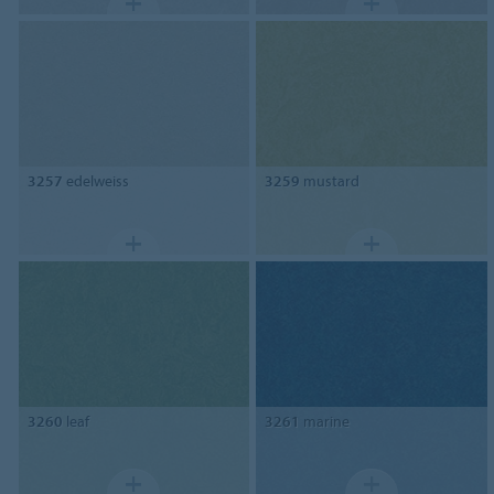
3257
edelweiss
3259
mustard
3260
leaf
3261
marine