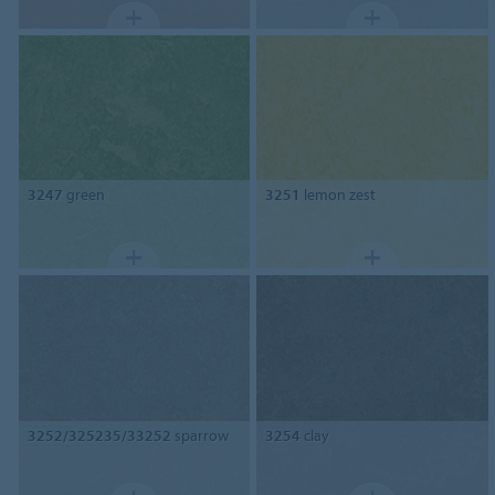
3247
green
3251
lemon zest
3252/325235/33252
sparrow
3254
clay