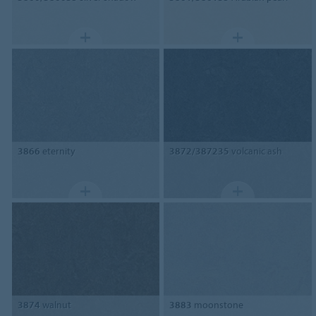
3866
eternity
3872/387235
volcanic ash
3874
walnut
3883
moonstone