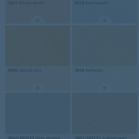
3825
African desert
3828
blue heaven
3846
natural corn
3858
Barbados
3860/386035
silver shadow
3861/386135
Arabian pearl