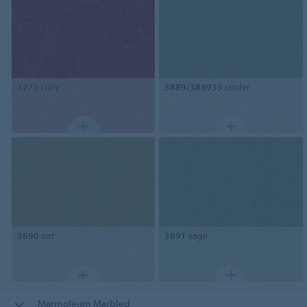
3273
ruby
3889/388935
cinder
3890
oat
3891
sage
Marmoleum Marbled