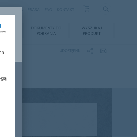
S
KARIERA
PRASA
FAQ
KONTAKT
TAŻ I
DOKUMENTY DO
WYSZUKAJ
GNACJA
POBRANIA
PRODUKT
UDOSTĘPNIJ
na
ogą