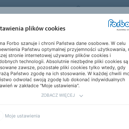
FORBO FLOORING SYSTEMS
POLAND
O NA
INSPIRACJE I
EKOLOGIA I
MON
tawienia plików cookies
EGMENTY
REALIZACJE
ŚRODOWISKO
PIELĘ
rma Forbo szanuje i chroni Państwa dane osobowe. W celu
ld
Linoleum...bez spawania czy ze spawaniem
pewnienia Państwu optymalnej przyjemności użytkowania, 
IA CZY ZE
zej stronie internetowej używamy plików cookies i
obnych technologii. Absolutnie niezbędne pliki cookies są
sowane zawsze, pozostałe pliki cookies tylko wtedy, gdy
rażą Państwo zgodę na ich stosowanie. W każdej chwili m
ństwo odwołać swoją zgodę lub dokonać indywidualnych
awień w zakładce "Moje ustawienia".
ZOBACZ WIĘCEJ
Moje ustawienia