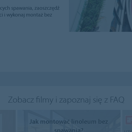
ących spawania, zaoszczędź
ci i wykonaj montaż bez
Zobacz filmy i zapoznaj się z FAQ
Jak montować linoleum bez
spawania?
UZY