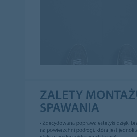
ZALETY MONTAŻ
SPAWANIA
• Zdecydowana poprawa estetyki dzięki br
na powierzchni podłogi, która jest jednol
efekt wizualny widocznych łączeń.