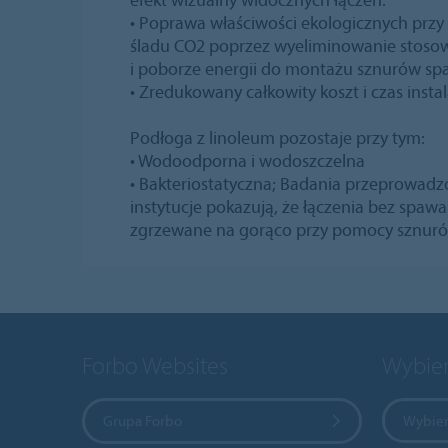
• Poprawa właściwości ekologicznych prz
śladu CO2 poprzez wyeliminowanie stoso
i poborze energii do montażu sznurów sp
• Zredukowany całkowity koszt i czas instal
Podłoga z linoleum pozostaje przy tym:
• Wodoodporna i wodoszczelna
• Bakteriostatyczna; Badania przeprowadz
instytucje pokazują, że łączenia bez spawa
zgrzewane na gorąco przy pomocy sznuró
Forbo Websites
Wybier
Grupa Forbo
Wybier