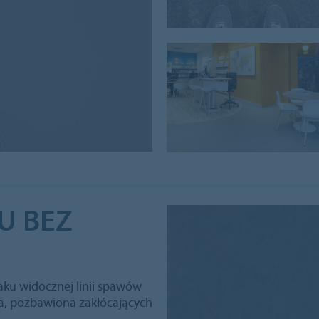
U BEZ
aku widocznej linii spawów
ita, pozbawiona zakłócających