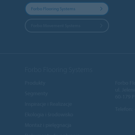
Forbo Flooring Systems
Forbo Movement Systems
Forbo Flooring Systems
Produkty
Forbo Fl
ul. Jele
Segmenty
60-179 P
Inspiracje i Realizacje
Telefon:
Ekologia i środowisko
Montaż i pielęgnacja