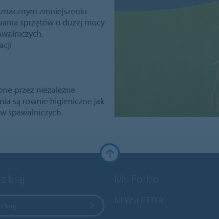
y znacznym zmniejszeniu
wania sprzętów o dużej mocy
awalniczych.
acji
one przez niezależne
nia są równie higieniczne jak
w spawalniczych.
z kraj
My Forbo
NEWSLETTER
z kraj