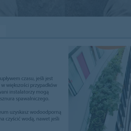
pływem czasu, jeśli jest
e w większości przypadków
wani instalatorzy mogą
 sznura spawalniczego.
eum uzyskasz wodoodporną
a czyścić wodą, nawet jeśli